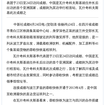
表团于23日至24日访问成都。中国是瓦什奇科夫斯基就任外长后
出访的首个亚洲国家，成都则为其访华行程首站。瓦什奇科夫斯
基此次成都之
中新社成都4月24日电 (贺劭清 徐杨祎)24日，在四川省成都
市青白江区铁路集装箱中心站，身穿深色正装的波兰外交部长瓦
什奇科夫斯基朝着渐渐驶近的列车微笑挥手。他所迎接的，是一
列从波兰罗兹出发，满载着欧洲饮料、机械配件、加工原料等41
个集装箱货物的蓉欧快铁返程班列。
瓦什奇科夫斯基率代表团于23日至24日访问成都。中国是瓦
什奇科夫斯基就任外长后出访的首个亚洲国家，成都则为其访华
行程首站。瓦什奇科夫斯基此次成都之行，旨在了解四川省及成
都市经济社会发展情况，同时参访蓉欧快铁，考察波兰驻成都总
领事馆馆址等。
连接成都与波兰罗兹的蓉欧快铁开通于2013年4月，是中国
至欧洲最快的直达货运班列之一。
在瓦什奇科夫斯基看来，蓉欧快铁为波兰与四川的合作搭建