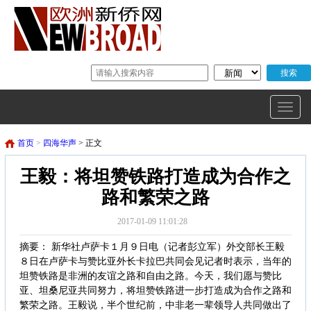
首页
>
四海华声
> 正文
王毅：将坦赞铁路打造成为合作之
路和繁荣之路
2017-01-09 11:01:28
摘要： 新华社卢萨卡１月９日电（记者彭立军）外交部长王毅
８日在卢萨卡与赞比亚外长卡拉巴共同会见记者时表示，当年的
坦赞铁路是非洲的友谊之路和自由之路。今天，我们愿与赞比
亚、坦桑尼亚共同努力，将坦赞铁路进一步打造成为合作之路和
繁荣之路。王毅说，半个世纪前，中非老一辈领导人共同做出了