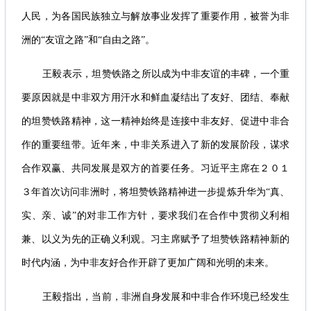
人民，为各国民族独立与解放事业发挥了重要作用，被誉为非
洲的“友谊之路”和“自由之路”。
王毅表示，坦赞铁路之所以成为中非友谊的丰碑，一个重
要原因就是中非双方用汗水和鲜血凝结出了友好、团结、奉献
的坦赞铁路精神，这一精神始终是连接中非友好、促进中非合
作的重要纽带。近年来，中非关系进入了新的发展阶段，谋求
合作双赢、共同发展是双方的首要任务。习近平主席在２０１
３年首次访问非洲时，将坦赞铁路精神进一步提炼升华为“真、
实、亲、诚”的对非工作方针，要求我们在合作中贯彻义利相
兼、以义为先的正确义利观。习主席赋予了坦赞铁路精神新的
时代内涵，为中非友好合作开辟了更加广阔和光明的未来。
王毅指出，当前，非洲自身发展和中非合作环境已经发生