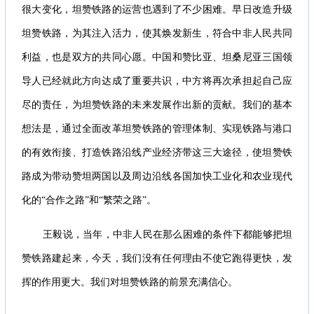
很大变化，坦赞铁路的运营也遇到了不少困难。早日改造升级
坦赞铁路，为其注入活力，使其焕发新生，符合中非人民共同
利益，也是双方的共同心愿。中国和赞比亚、坦桑尼亚三国领
导人已经就此方向达成了重要共识，中方将再次承担起自己应
尽的责任，为坦赞铁路的未来发展作出新的贡献。我们的基本
想法是，通过全面改革坦赞铁路的管理体制、实现铁路与港口
的有效衔接、打造铁路沿线产业经济带这三大途径，使坦赞铁
路成为带动赞坦两国以及周边沿线各国加快工业化和农业现代
化的“合作之路”和“繁荣之路”。
王毅说，当年，中非人民在那么困难的条件下都能够把坦
赞铁路建起来，今天，我们没有任何理由不使它跑得更快，发
挥的作用更大。我们对坦赞铁路的前景充满信心。