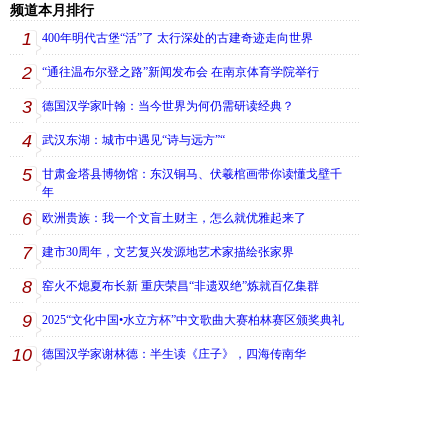
频道本月排行
1
400年明代古堡“活”了 太行深处的古建奇迹走向世界
2
“通往温布尔登之路”新闻发布会 在南京体育学院举行
3
德国汉学家叶翰：当今世界为何仍需研读经典？
4
武汉东湖：城市中遇见“诗与远方”“
5
甘肃金塔县博物馆：东汉铜马、伏羲棺画带你读懂戈壁千
年
6
欧洲贵族：我一个文盲土财主，怎么就优雅起来了
7
建市30周年，文艺复兴发源地艺术家描绘张家界
8
窑火不熄夏布长新 重庆荣昌“非遗双绝”炼就百亿集群
9
2025“文化中国•水立方杯”中文歌曲大赛柏林赛区颁奖典礼
10
德国汉学家谢林德：半生读《庄子》，四海传南华