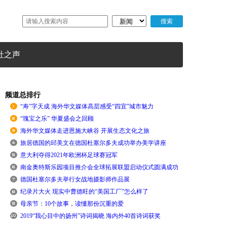
社之声
频道总排行
“寿”字天成 海外华文媒体高层感受“四宜”城市魅力
“瑰宝之乐” 华夏盛会之回顾
海外华文媒体走进恩施大峡谷 开展生态文化之旅
旅居德国的邱美文在德国杜塞尔多夫成功举办美学讲座
意大利夺得2021年欧洲杯足球赛冠军
南金奥特斯乐园项目推介会全球拓展联盟启动仪式圆满成功
德国杜塞尔多夫举行女战地摄影师作品展
纪录片大火 现实中曹德旺的“美国工厂”怎么样了
母亲节：10个故事，读懂那份沉重的爱
2019“我心目中的扬州”诗词揭晓 海内外40首诗词获奖