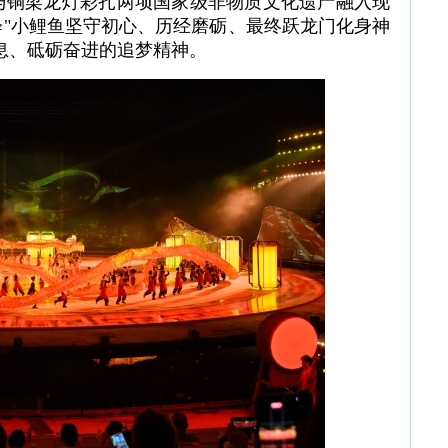
与铜梁龙灯彩扎两项国家级非物质文化遗产融入现
"小鲤鱼坚守初心、历经磨砺、最终跃龙门化身神
息、砥砺奋进的追梦精神。