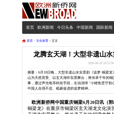
首页
欧洲新闻
今日头条
中国新闻
国际新闻
首页
>
文化体育
> 正文
龙腾玄天湖！大型非遗山水
2026-06-20 1
摘要：6月18日晚，大型非遗山水实景剧《追梦·铜梁
山为天然背景、以玄天湖作实景舞台，将传承千年的铜
事，通过声光电等科技手段，生动演绎 "小鲤鱼坚守初
中国人自强不息、砥砺奋进的追梦精神。
欧洲新侨网中国重庆铜梁6月20日讯（
铜梁龙》在重庆市铜梁区玄天湖龙文化演