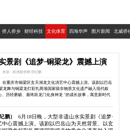
侨人侨乡
财经科技
文化体育
四海华声
图片新闻
北威侨
实景剧《追梦·铜梁龙》震撼上演
0:53:56 来源：欧洲新侨网 郭纪鹏
龙》在重庆市铜梁区玄天湖龙文化演艺中心震撼上演。该剧以巴岳
梁龙舞与铜梁龙灯彩扎两项国家级非物质文化遗产融入现代叙
心、历经磨砺、最终跃龙门化身神龙 "的成长故事，寓意新时代
郭纪鹏）
6月18日晚，大型非遗山水实景剧《追梦·
艺中心震撼上演。该剧以巴岳山为天然背景、以玄