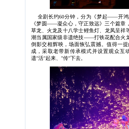
全剧长约60分钟，分为《梦起——开鸿
《梦圆——凝众心，守正致远》三个篇章
草龙、火龙及十八学士鲤鱼灯、龙凤呈祥
潮当属国家级非遗绝技——打铁花配合火
倒影交相辉映，场面恢弘震撼。值得一提
成，采取老带新传承模式并设置观众互
遗"活"起来、"传"下去。