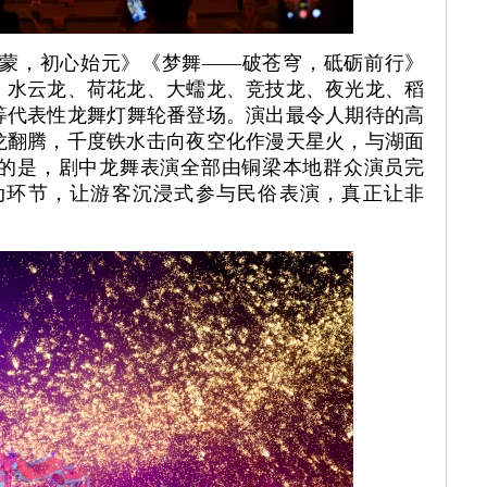
蒙，初心始元》《梦舞——破苍穹，砥砺前行》
，水云龙、荷花龙、大蠕龙、竞技龙、夜光龙、稻
等代表性龙舞灯舞轮番登场。演出最令人期待的高
龙翻腾，千度铁水击向夜空化作漫天星火，与湖面
的是，剧中龙舞表演全部由铜梁本地群众演员完
动环节，让游客沉浸式参与民俗表演，真正让非