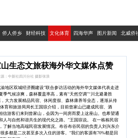
侨人侨乡
财经科技
文化体育
四海华声
图片新闻
北威侨
家山生态文旅获海外华文媒体点赞
38:43 来源：中新社四川分社 摄影张浪
焦成渝地区双城经济圈建设”联合参访活动的海外华文媒体代表走进
夏季气候凉爽，森林覆盖率高，素有“天然空调”“川北避暑胜
源，大力发展精品民宿、休闲度假、森林康养等业态，逐渐从传
视体育和旅游局局长王国琼介绍，目前曾家山已建成民宿、酒
人。“相信游客们来到曾家山，会因为一间房而爱上这座山。也希望通
和人与自然和谐共生的现代化之路。”王国琼说。 在一栋栋民宿
，了解当地高端民宿发展情况。布谷布谷民宿的负责人刘兴东介
有很多都是二次甚至多次入住的游客。“我们的客源有70%都是回