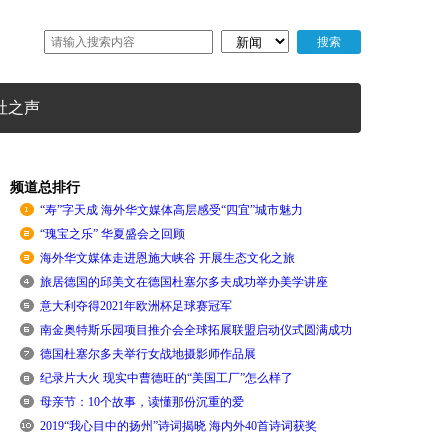
社之声
频道总排行
“寿”字天成 海外华文媒体高层感受“四宜”城市魅力
“瑰宝之乐” 华夏盛会之回顾
海外华文媒体走进恩施大峡谷 开展生态文化之旅
旅居德国的邱美文在德国杜塞尔多夫成功举办美学讲座
意大利夺得2021年欧洲杯足球赛冠军
南金奥特斯乐园项目推介会全球拓展联盟启动仪式圆满成功
德国杜塞尔多夫举行女战地摄影师作品展
纪录片大火 现实中曹德旺的“美国工厂”怎么样了
母亲节：10个故事，读懂那份沉重的爱
2019“我心目中的扬州”诗词揭晓 海内外40首诗词获奖