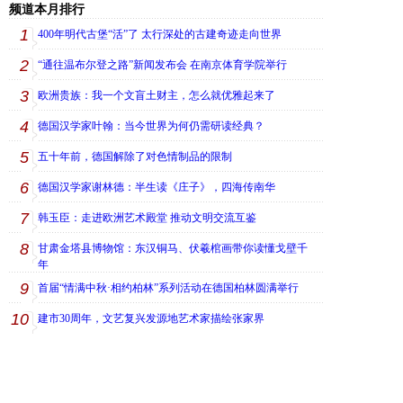
频道本月排行
1
400年明代古堡“活”了 太行深处的古建奇迹走向世界
2
“通往温布尔登之路”新闻发布会 在南京体育学院举行
3
欧洲贵族：我一个文盲土财主，怎么就优雅起来了
4
德国汉学家叶翰：当今世界为何仍需研读经典？
5
五十年前，德国解除了对色情制品的限制
6
德国汉学家谢林德：半生读《庄子》，四海传南华
7
韩玉臣：走进欧洲艺术殿堂 推动文明交流互鉴
8
甘肃金塔县博物馆：东汉铜马、伏羲棺画带你读懂戈壁千
年
9
首届“情满中秋·相约柏林”系列活动在德国柏林圆满举行
10
建市30周年，文艺复兴发源地艺术家描绘张家界