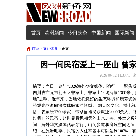
首页
欧洲新闻
今日头条
中国新闻
国际新闻
首页
>
文化体育
> 正文
因一间民宿爱上一座山 曾
2026-06-12 11:
摘要：当日，参与“2026海外华文媒体川渝行——聚
四川省广元市朝天区曾家山。曾家山平均海拔1300米，
地”之称。近年来，当地依托良好的生态环境和康养资
统观光旅游向深度体验旅游转型。 朝天区文化广播电
店、农家乐1300余家，带动当地民众就业20000余
过我们的民宿，让世界看见朝天的山水之美、乡土之暖
间，海外华文媒体代表穿行于山间步道和庭院空间之间
绍，在旅游旺季，民宿的入住率基本可以达到100%，