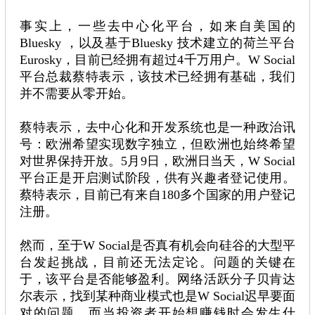
事实上，一些去中心化平台，如来自美国的
Bluesky ，以及基于Bluesky 技术建立的荷兰平台
Eurosky，目前已经拥有超过4千万用户。W Social
平台总裁蔡特表示，该技术已经拥有基础，我们
并不需要从零开始。
蔡特表示，去中心化和开发系统也是一种政治讯
号：欧洲希望实现数字独立，但欧洲也始终希望
对世界保持开放。5月9日，欧洲日当天，W Social
平台正是开启测试阶段，供有兴趣者登记使用。
蔡特表示，目前已有来自180多个国家的用户登记
注册。
然而，至于W Social是否真有机会向硅谷的大型平
台发起挑战，目前还无法定论。问题的关键在
于，该平台是否能够盈利。网络活跃分子贝肯达
尔表示，找到某种商业模式也是W Social迟早要面
对的问题。而当投资者开始想赚钱时会发生什