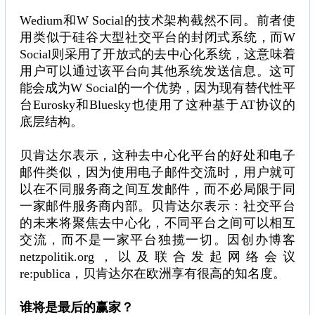
Wedium和W Social的技术架构截然不同。前者使
用类似于硅谷大型社交平台的封闭式系统，而W
Social则采用了开放式的去中心化系统，这意味着
用户可以通过该平台向其他系统发送信息。这可
能会成为W Social的一个优势，因为现有替代性平
台Eurosky和Bluesky也使用了这种基于AT协议的
底层结构。
贝肯达尔表示，这种去中心化平台的好处和电子
邮件类似，因为使用电子邮件交流时，用户就可
以在不同服务商之间互发邮件，而不必局限于同
一家邮件服务商内部。贝肯达尔表示：社交平台
的未来将聚焦去中心化，不同平台之间可以相互
交流，而不是一家平台独揽一切。因创办博客
netzpolitik.org，以及联合发起网络会议
re:publica，贝肯达尔在欧洲享有很高的知名度。
谁将是最后的赢家？