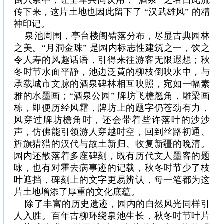
倒入泉中，让全军共同饮用，“酒泉” 之名自此流
传下来，这片土地也因此留下了 “汉武雄风” 的精
神印记。
泉池周围，亭台楼阁错落分布，尽显古典园林
之美。“月洞金珠” 是园内标志性建筑之一，饮之
令人寿的风趣话语，引得来往游客无限遐想；秋
冬时节水面平静，池边泛黄的柳枝倒映水中，与
承载城市文脉的酒泉碑林相互映照，宛如一幅素
雅的水墨画；“酒泉公园” 牌坊飞檐翘角，雕梁画
栋，即便历经风霜，牌坊上的题字仍苍劲有力，
风穿过牌坊檐角时，还会带着些许落叶的沙沙
声，仿佛能引领游人穿越时空，回到丝路初通、
旌旗猎猎的汉代与故土新归、收复新疆的晚清。
园内还散落着多座碑刻，既有历代文人墨客的题
咏，也有对霍去病事迹的记载，秋冬时节少了枝
叶遮挡，碑刻上的文字更易辨认，每一笔都为这
片土地增添了厚重的文化底蕴。
除了丰富的历史遗迹，园内的自然风光同样引
人入胜。百年古柳环绕泉池生长，秋冬时节叶片