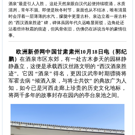
酒泉”最是引人入胜 。这处天然泉眼自汉代起便持续喷涌，水质
清冽，常年不涸。即便是秋冬时节，泉面也从不结冰，唯有清晨
时会浮着一层薄薄的水汽，朦胧中更显古朴。泉边立着一座古朴
的 “西汉酒泉胜迹” 碑，碑体虽因年代久远略显斑驳，边角处还
沾着些许秋霜的痕迹，但风骨依旧，仿佛仍在诉说当年的豪情往
事。
欧洲新侨网中国甘肃肃州10月18日电（郭纪
鹏）
在酒泉市区东郊，有一处古木参天的园林静
静矗立，这便是承载西汉丝路文明的 “西汉酒泉胜
迹”。它因 “酒泉” 得名，更因汉武帝时期骠骑将
军霍去病 “倾酒入泉，与将士共饮” 的典故广为人
知，如今已是河西走廊上珍贵的历史文化地标，
将两千多年的故事封存在园内的亭台泉池之间。