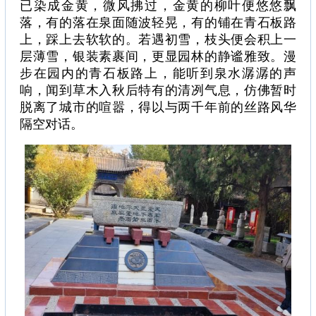
已染成金黄，微风拂过，金黄的柳叶便悠悠飘
落，有的落在泉面随波轻晃，有的铺在青石板路
上，踩上去软软的。若遇初雪，枝头便会积上一
层薄雪，银装素裹间，更显园林的静谧雅致。漫
步在园内的青石板路上，能听到泉水潺潺的声
响，闻到草木入秋后特有的清冽气息，仿佛暂时
脱离了城市的喧嚣，得以与两千年前的丝路风华
隔空对话。