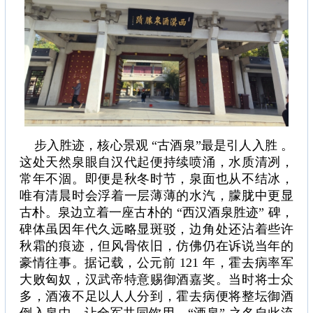
步入胜迹，核心景观 “古酒泉”最是引人入胜 。
这处天然泉眼自汉代起便持续喷涌，水质清冽，
常年不涸。即便是秋冬时节，泉面也从不结冰，
唯有清晨时会浮着一层薄薄的水汽，朦胧中更显
古朴。泉边立着一座古朴的 “西汉酒泉胜迹” 碑，
碑体虽因年代久远略显斑驳，边角处还沾着些许
秋霜的痕迹，但风骨依旧，仿佛仍在诉说当年的
豪情往事。据记载，公元前 121 年，霍去病率军
大败匈奴，汉武帝特意赐御酒嘉奖。当时将士众
多，酒液不足以人人分到，霍去病便将整坛御酒