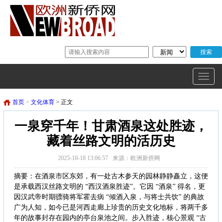
首页
>
文化体育
> 正文
一泉穿千年！甘肃酒泉这处胜迹，
藏着丝路文明的活历史
2025-10-18 13:06:57 来源：欧洲新侨网
摘要：在酒泉市区东郊，有一处古木参天的园林静静矗立，这便
是承载西汉丝路文明的 “西汉酒泉胜迹”。它因 “酒泉” 得名，更
因汉武帝时期骠骑将军霍去病 “倾酒入泉，与将士共饮” 的典故
广为人知，如今已是河西走廊上珍贵的历史文化地标，将两千多
年的故事封存在园内的亭台泉池之间。步入胜迹，核心景观 “古