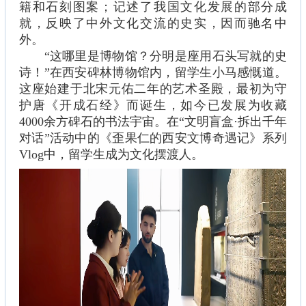
籍和石刻图案；记述了我国文化发展的部分成
就，反映了中外文化交流的史实，因而驰名中
外。
“这哪里是博物馆？分明是座用石头写就的史
诗！”在西安碑林博物馆内，留学生小马感慨道。
这座始建于北宋元佑二年的艺术圣殿，最初为守
护唐《开成石经》而诞生，如今已发展为收藏
4000余方碑石的书法宇宙。在“文明盲盒·拆出千年
对话”活动中的《歪果仁的西安文博奇遇记》系列
Vlog中，留学生成为文化摆渡人。