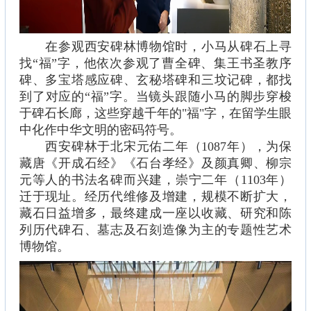
在参观西安碑林博物馆时，小马从碑石上寻
找“福”字，他依次参观了曹全碑、集王书圣教序
碑、多宝塔感应碑、玄秘塔碑和三坟记碑，都找
到了对应的“福”字。当镜头跟随小马的脚步穿梭
于碑石长廊，这些穿越千年的"福"字，在留学生眼
中化作中华文明的密码符号。
西安碑林于北宋元佑二年（1087年），为保
藏唐《开成石经》《石台孝经》及颜真卿、柳宗
元等人的书法名碑而兴建，崇宁二年（1103年）
迁于现址。经历代维修及增建，规模不断扩大，
藏石日益增多，最终建成一座以收藏、研究和陈
列历代碑石、墓志及石刻造像为主的专题性艺术
博物馆。