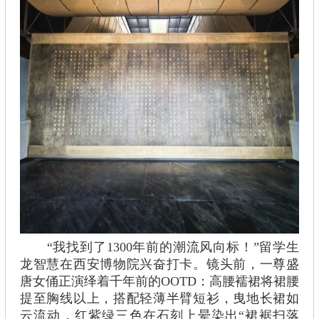
“我找到了1300年前的潮流风向标！”留学生
龙智慧在西安博物院兴奋打卡。镜头前，一尊盛
唐女俑正演绎着千年前的OOTD：高腰襦裙将裙腰
提至胸线以上，搭配轻薄半臂短衫，曳地长裙如
云流动，红紫绿三色在石刻上晕染出“裙裾扫落