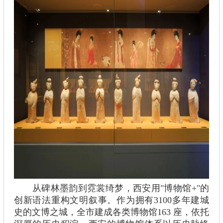
从碑林墨韵到霓裳绮梦，西安用"博物馆+"的
创新语法重构文明叙事。作为拥有3100多年建城
史的文博之城，全市建成各类博物馆163 座，依托