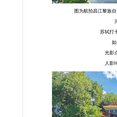
图为航拍昌江黎族自
苏轼打
如
光影
人影