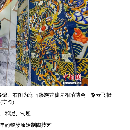
黎锦。右图为海南黎族龙被亮相消博会。骆云飞摄
(拼图)
、和泥、制坯……
年的黎族原始制陶技艺