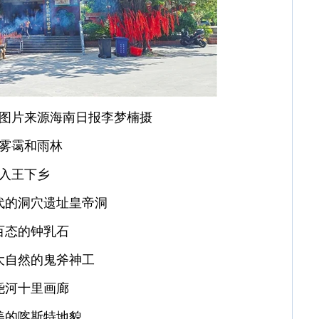
图片来源海南日报李梦楠摄
雾霭和雨林
入王下乡
代的洞穴遗址皇帝洞
百态的钟乳石
大自然的鬼斧神工
尧河十里画廊
美的喀斯特地貌