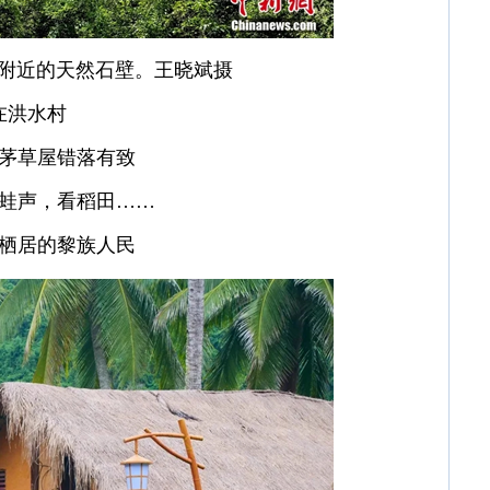
”附近的天然石壁。王晓斌摄
在洪水村
茅草屋错落有致
蛙声，看稻田……
栖居的黎族人民