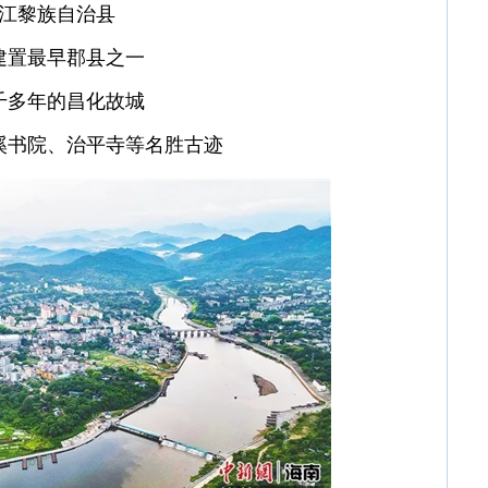
江黎族自治县
建置最早郡县之一
千多年的昌化故城
溪书院、治平寺等名胜古迹