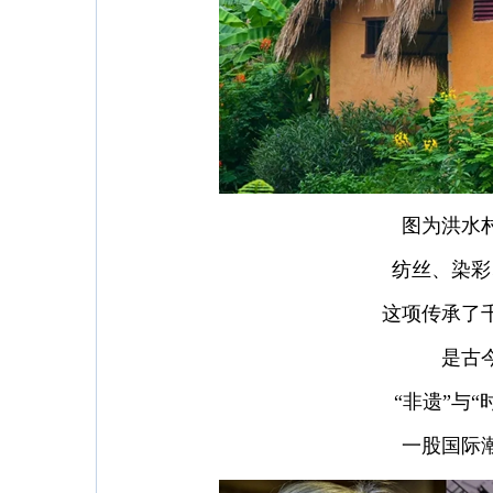
图为洪水
纺丝、染彩
这项传承了
是古
“非遗”与
一股国际