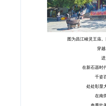
图为昌江峻灵王庙。
穿越
进
在新石器时
千姿
处处彰显
在南
奇秀壮