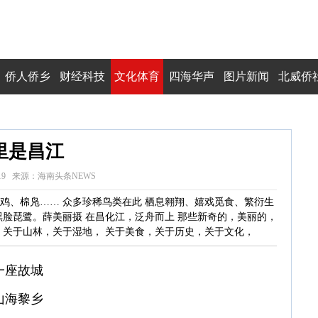
侨人侨乡
财经科技
文化体育
四海华声
图片新闻
北威侨
里是昌江
1:08:19 来源：海南头条NEWS
鸡、棉凫…… 众多珍稀鸟类在此 栖息翱翔、嬉戏觅食、繁衍生
黑脸琵鹭。薛美丽摄 在昌化江，泛舟而上 那些新奇的，美丽的，
，关于山林，关于湿地， 关于美食，关于历史，关于文化，
一座故城
山海黎乡