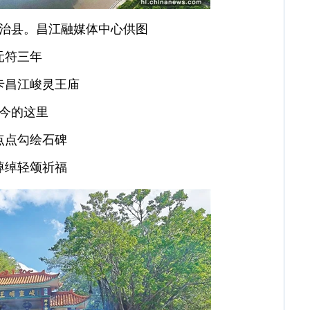
治县。昌江融媒体中心供图
元符三年
卡昌江峻灵王庙
今的这里
点点勾绘石碑
绰绰轻颂祈福