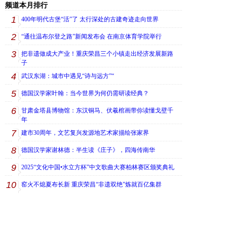
频道本月排行
1
400年明代古堡“活”了 太行深处的古建奇迹走向世界
2
“通往温布尔登之路”新闻发布会 在南京体育学院举行
3
把非遗做成大产业！重庆荣昌三个小镇走出经济发展新路
子
4
武汉东湖：城市中遇见“诗与远方”“
5
德国汉学家叶翰：当今世界为何仍需研读经典？
6
甘肃金塔县博物馆：东汉铜马、伏羲棺画带你读懂戈壁千
年
7
建市30周年，文艺复兴发源地艺术家描绘张家界
8
德国汉学家谢林德：半生读《庄子》，四海传南华
9
2025“文化中国•水立方杯”中文歌曲大赛柏林赛区颁奖典礼
10
窑火不熄夏布长新 重庆荣昌“非遗双绝”炼就百亿集群