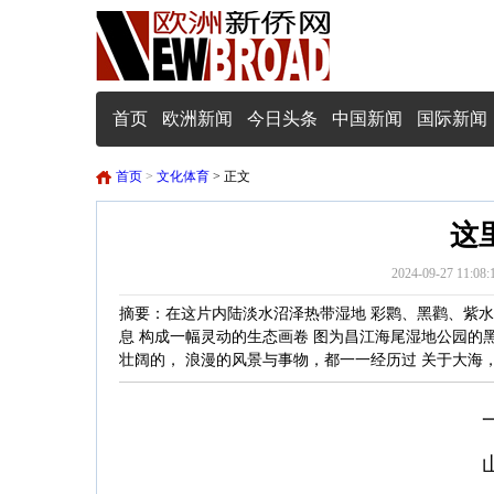
首页
欧洲新闻
今日头条
中国新闻
国际新闻
首页
>
文化体育
> 正文
这
2024-09-27 1
摘要：在这片内陆淡水沼泽热带湿地 彩鹮、黑鹳、紫水
息 构成一幅灵动的生态画卷 图为昌江海尾湿地公园的
壮阔的， 浪漫的风景与事物，都一一经历过 关于大海