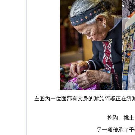
左图为一位面部有文身的黎族阿婆正在绣
挖陶、挑土
另一项传承了千