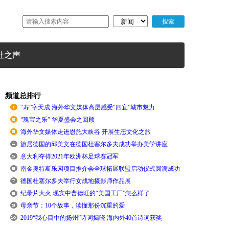
社之声
频道总排行
“寿”字天成 海外华文媒体高层感受“四宜”城市魅力
“瑰宝之乐” 华夏盛会之回顾
海外华文媒体走进恩施大峡谷 开展生态文化之旅
旅居德国的邱美文在德国杜塞尔多夫成功举办美学讲座
意大利夺得2021年欧洲杯足球赛冠军
南金奥特斯乐园项目推介会全球拓展联盟启动仪式圆满成功
德国杜塞尔多夫举行女战地摄影师作品展
纪录片大火 现实中曹德旺的“美国工厂”怎么样了
母亲节：10个故事，读懂那份沉重的爱
2019“我心目中的扬州”诗词揭晓 海内外40首诗词获奖