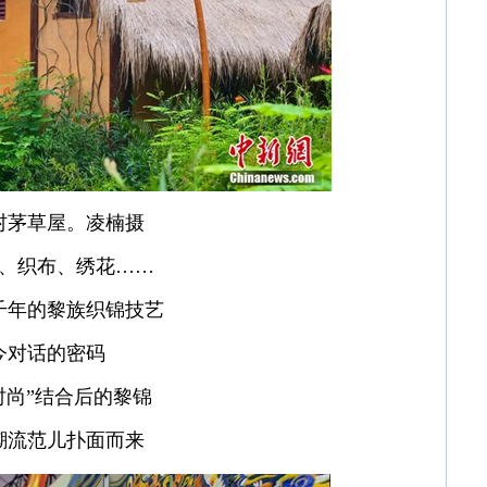
村茅草屋。凌楠摄
、织布、绣花……
千年的黎族织锦技艺
今对话的密码
“时尚”结合后的黎锦
潮流范儿扑面而来