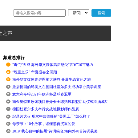
社之声
频道总排行
“寿”字天成 海外华文媒体高层感受“四宜”城市魅力
“瑰宝之乐” 华夏盛会之回顾
海外华文媒体走进恩施大峡谷 开展生态文化之旅
旅居德国的邱美文在德国杜塞尔多夫成功举办美学讲座
意大利夺得2021年欧洲杯足球赛冠军
南金奥特斯乐园项目推介会全球拓展联盟启动仪式圆满成功
德国杜塞尔多夫举行女战地摄影师作品展
纪录片大火 现实中曹德旺的“美国工厂”怎么样了
母亲节：10个故事，读懂那份沉重的爱
2019“我心目中的扬州”诗词揭晓 海内外40首诗词获奖