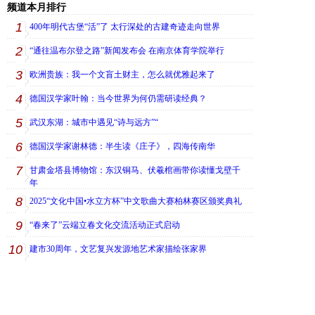
频道本月排行
1
400年明代古堡“活”了 太行深处的古建奇迹走向世界
2
“通往温布尔登之路”新闻发布会 在南京体育学院举行
3
欧洲贵族：我一个文盲土财主，怎么就优雅起来了
4
德国汉学家叶翰：当今世界为何仍需研读经典？
5
武汉东湖：城市中遇见“诗与远方”“
6
德国汉学家谢林德：半生读《庄子》，四海传南华
7
甘肃金塔县博物馆：东汉铜马、伏羲棺画带你读懂戈壁千
年
8
2025“文化中国•水立方杯”中文歌曲大赛柏林赛区颁奖典礼
9
“春来了”云端立春文化交流活动正式启动
10
建市30周年，文艺复兴发源地艺术家描绘张家界