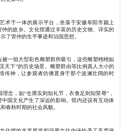
艺术于一体的展示平台，坐落于安徽阜阳市颍上
管仲的故乡。文化馆通过丰富的历史文物、详实的
展示了管仲的生平事迹和治国思想。
被一组大型彩色雕塑群所吸引，这些雕塑栩栩如
匡天下”的历史场景。雕塑群由等比例真人大小的
情传神，让参观者仿佛置身于那个波澜壮阔的时
理念，如“仓廪实则知礼节，衣食足则知荣辱”，
对中国文化产生了深远的影响。馆内还设有互动体
化和春秋时期的社会风貌。
文化馆的丰富展览和深厚文化内涵给予了高度评