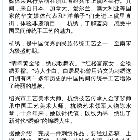
媒体采风行活动在浙江省绍兴市上虞区举行。其
间，来自日本、加拿大、爱尔兰、澳大利亚等国
家的华文媒体代表和“洋弟子”们走进上虞里直
街，体验非遗项目——杭绣，了解蓝染，感受中
国民间传统手工艺的魅力。
杭绣，是中国优秀的民族传统工艺之一，至南宋
为极盛时期。
“翡翠黄金缕，绣成歌舞衣。”“红楼富家女，金缕
绣罗襦。”诗人李白、白居易都曾用诗文为刺绣这
门拥有两千多年历史的中国民间传统手工艺增添
了绮丽的想象。
绍兴市工艺美术大师、杭绣技艺传承人金斐斐师
承中国工艺美术大师、杭绣艺术领军人物陈水
琴，十余年来，她以针代笔，以线为墨，绣出了
新时代“绣娘”的锦绣人生。
据她介绍，完成一件刺绣作品，要经过选稿、上