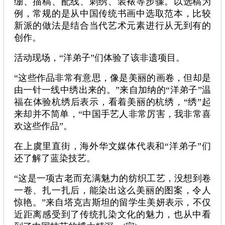
绷、描稿、配线、刺绣、装裱等步骤。以选稿为
例，常规的是从中国传统书画中选取范本，比较
新派的做法是结合当代艺术元素进行从无到有的
创作。
活动现场，“洋弟子”们体验了该非遗项目。
“这些作品非常有意思，像是美丽的画卷，但却是
由一针一线中绣出来的。”来自加纳的“洋弟子”温
福在体验杭绣后表示，看着美丽的杭绣，“绣”起
来却并不简单，“中国手艺人非常厉害，我非常喜
欢这些作品”。
在上虞里直街，海外华文媒体代表和“洋弟子”们
还了解了蓝染技艺。
“这是一项古老而充满魅力的纺织工艺，没想到卷
一卷、扎一扎后，能染出这么美丽的图案，令人
惊艳。”来自塔克吉斯坦的留学生美妍表示，不仅
近距离感受到了传统扎染文化的魅力，也从中看