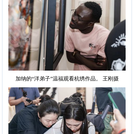
加纳的“洋弟子”温福观看杭绣作品。 王刚摄