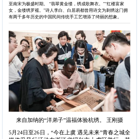
至南宋为极盛时期。 “翡翠黄金缕，绣成歌舞衣。”“红楼富家
女，金缕绣罗襦。”诗人李白、白居易都曾用诗文为刺绣这门拥
有两千多年历史的中国民间传统手工艺增添了绮丽的想象。
来自加纳的“洋弟子”温福体验杭绣。 王刚摄
5月24日至26日，“今在上虞 遇见未来”青春之城全