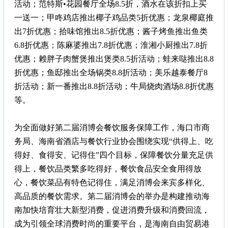
活动；范特斯•花园餐厅全场8.5折，酒水在该折扣上买
一送一；甲咚鸡店推出椰子鸡品类5折优惠；龙泉椰庭推
出7折优惠；拾味馆推出8.5折优惠；酱子烤鱼推出鱼类
6.8折优惠；陈麻婆推出7.8折优惠；淮湘小厨推出7.8折
优惠；赖胖子肉蟹煲推出煲类8.5折活动；蛙来哒推出8.8
折优惠；鱼邸推出全场锅类8.8折活动；美乐越泰餐厅8
折活动；新一番推出8.8折活动；牛局烧肉酒场8.8折优惠
等。
为全面做好第二届消博会餐饮服务保障工作，海口市商
务局、海南省酒店与餐饮行业协会围绕实现“供得上、吃
得好、食得安、记得住”四个目标，保障餐饮分量充足供
得上，餐饮品类繁多吃得好，餐饮食品安全食用得放
心，餐饮菜品有特色记得住，满足消博会来宾多样化、
高品质的餐饮需求。第二届消博会的举办是构建推动海
南加快培育壮大新型消费，促进消费升级和消费回流，
成为引领全球消费时尚的重要平台，是海南自由贸易港