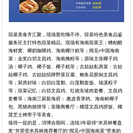
琼菜美食齐汇聚，现场逛吃嗨不停。琼菜特色美食品鉴
服务区主打特色琼菜精品。现场有海南琼菜王：糟粕醋
海鲜窝、椰奶咖喱鸡、海南椰汁糕等；闻见•中国海南
菜：金奖白切文昌鸡、海南腌粉等；原味主张椰子鸡
汤：椰子鸡、椰子饭、椰子糕等；古姑姑私房菜：古姑
姑椰子鸡、古姑姑招牌野菜豆腐、鲍鱼花胶焖文昌鸡
等；厨房好味：白切白莲鹅、白莲鹅套饭、瑞溪粽子
等；琼菜记忆：白切文昌鸡、红烧东坡肉套餐、文昌鸡
套餐等；海南三厨新海府：.脆皮香茅鸽、海南鲜椰子
包、黑猪肉烧饼等；皇隆阁餐厅：榴莲文昌鸡捞饭、榴
莲芝士烤带子等美食。
值得一提的是，消博会期间，连续3年获得“米其林餐盘
奖”并荣登米其林推荐餐厅的“闻见•中国海南菜”带来的