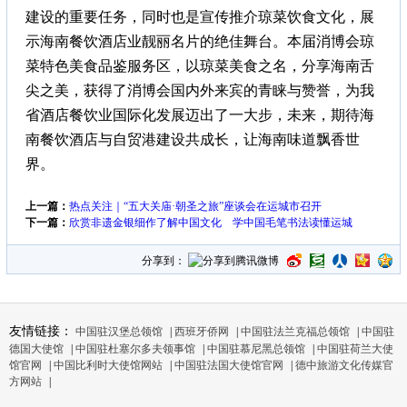
建设的重要任务，同时也是宣传推介琼菜饮食文化，展
示海南餐饮酒店业靓丽名片的绝佳舞台。本届消博会琼
菜特色美食品鉴服务区，以琼菜美食之名，分享海南舌
尖之美，获得了消博会国内外来宾的青睐与赞誉，为我
省酒店餐饮业国际化发展迈出了一大步，未来，期待海
南餐饮酒店与自贸港建设共成长，让海南味道飘香世
界。
上一篇：
热点关注｜“五大关庙·朝圣之旅”座谈会在运城市召开
下一篇：
欣赏非遗金银细作了解中国文化 学中国毛笔书法读懂运城
分享到：
友情链接：
中国驻汉堡总领馆
|
西班牙侨网
|
中国驻法兰克福总领馆
|
中国驻
德国大使馆
|
中国驻杜塞尔多夫领事馆
|
中国驻慕尼黑总领馆
|
中国驻荷兰大使
馆官网
|
中国比利时大使馆网站
|
中国驻法国大使馆官网
|
德中旅游文化传媒官
方网站
|