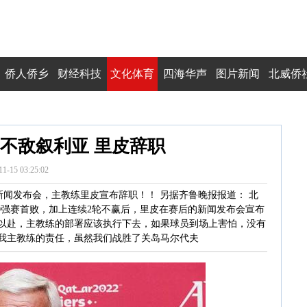
侨人侨乡
财经科技
文化体育
四海华声
图片新闻
北威侨
2不敌叙利亚 里皮辞职
11-15 03:25:02
新闻发布会，主教练里皮宣布辞职！！ 另据齐鲁晚报报道： 北
遇40强赛首败，加上连续2轮不赢后，里皮在赛后的新闻发布会宣布
以赴，主教练的部署应该执行下去，如果球员到场上害怕，没有
我主教练的责任，虽然我们战胜了关岛马尔代夫