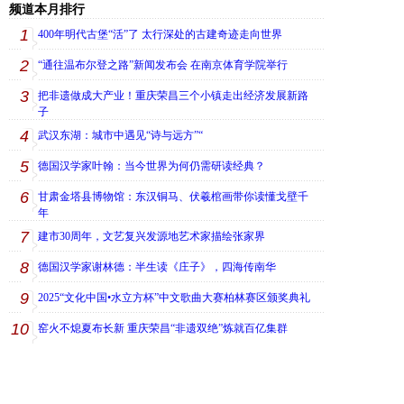
频道本月排行
1
400年明代古堡“活”了 太行深处的古建奇迹走向世界
2
“通往温布尔登之路”新闻发布会 在南京体育学院举行
3
把非遗做成大产业！重庆荣昌三个小镇走出经济发展新路
子
4
武汉东湖：城市中遇见“诗与远方”“
5
德国汉学家叶翰：当今世界为何仍需研读经典？
6
甘肃金塔县博物馆：东汉铜马、伏羲棺画带你读懂戈壁千
年
7
建市30周年，文艺复兴发源地艺术家描绘张家界
8
德国汉学家谢林德：半生读《庄子》，四海传南华
9
2025“文化中国•水立方杯”中文歌曲大赛柏林赛区颁奖典礼
10
窑火不熄夏布长新 重庆荣昌“非遗双绝”炼就百亿集群