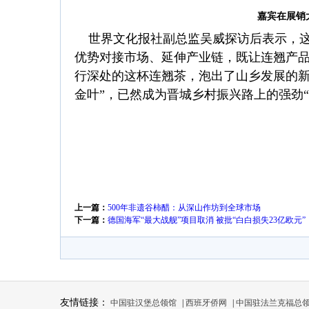
嘉宾在展销
世界文化报社副总监吴威探访后表示，这
优势对接市场、延伸产业链，既让连翘产
行深处的这杯连翘茶，泡出了山乡发展的新
金叶”，已然成为晋城乡村振兴路上的强劲“
上一篇：
500年非遗谷柿醋：从深山作坊到全球市场
下一篇：
德国海军“最大战舰”项目取消 被批“白白损失23亿欧元”
友情链接：
中国驻汉堡总领馆
|
西班牙侨网
|
中国驻法兰克福总