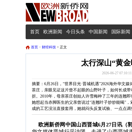
首页
欧洲新闻
今日头条
中国新闻
国际新闻
首页
>
财经科技
> 正文
太行深山“黄金
2026-06-27 0
摘要：​6月26日，“世界目光·晋城机遇”2026海外
茶庄，亲眼见证这片曾不起眼的山野叶子，如何长成带动
折。2010年，母亲茶庄创始人许雪梅种了三年的连翘
她想起当赤脚医生的父亲曾说过“连翘叶子炒炒能喝”
成的工艺没法直接套用，她就闷头反复试验、一点点调
欧洲新侨网中国山西晋城6月27日讯（
华文媒体晋城行采访团，走进了山西晋城