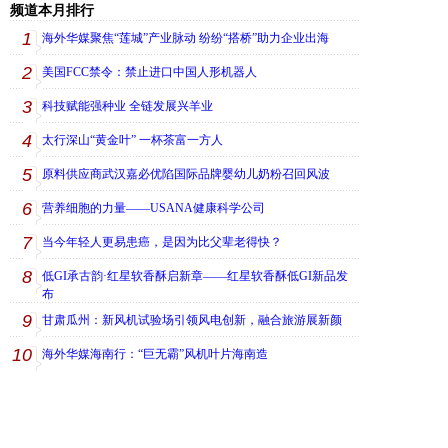
频道本月排行
1
海外华媒聚焦“莲城”产业脉动 纷纷“搭桥”助力企业出海
2
美国FCC禁令：禁止进口中国人形机器人
3
科技赋能强种业 全链发展兴羊业
4
太行深山“黄金叶” 一杯茶富一方人
5
原料供应商武汉嘉必优陷国际品牌婴幼儿奶粉召回风波
6
营养细胞的力量——USANA健康科学公司
7
当今年轻人更易患癌，是因为比父辈老得快？
8
低GI承古韵·红星软香酥启新章——红星软香酥低GI新品发
布
9
甘肃瓜州：新风机试验场引领风电创新，融合旅游展新颜
10
海外华媒海南行：“巨无霸”风机叶片海南造