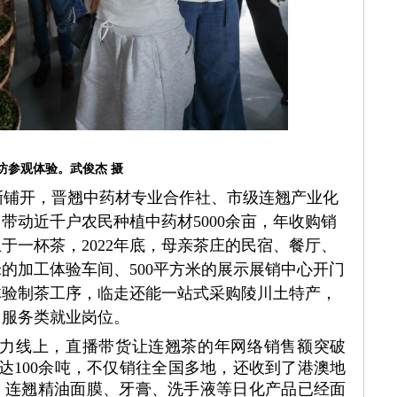
坊参观体验。武俊杰 摄
逐渐铺开，晋翘中药材专业合作社、市级连翘产业化
，带动近千户农民种植中药材5000余亩，年收购销
止于一杯茶，2022年底，母亲茶庄的民宿、餐厅、
米的加工体验车间、500平方米的展示展销中心开门
体验制茶工序，临走还能一站式采购陵川土特产，
、服务类就业岗位。
力线上，直播带货让连翘茶的年网络销售额突破
达100余吨，不仅销往全国多地，还收到了港澳地
，连翘精油面膜、牙膏、洗手液等日化产品已经面