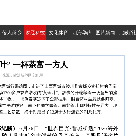
侨人侨乡
财经科技
文化体育
四海华声
图片新闻
北威侨
叶” 一杯茶富一方人
7:10:11 来源：欧洲新侨网 郭纪鹏
华文媒体晋城行采访团，走进了山西晋城市陵川县古郊乡古郊村的母亲
1300多户农户增收的“黄金叶”。故事的开端藏着一场意外的挫
即将丰收，一场倒春寒冻坏了全部挂果，眼看药材生意就要归零。
，索性另辟蹊径，南下拜师学做茶。南北茶叶原料特性差异大，现
整工艺参数，终于打磨出了独属于太行连翘的制茶配方。
郭纪鹏）
6月26日，“世界目光·晋城机遇”2026海外
市陵川县古郊乡古郊村的母亲茶庄，亲眼见证这片