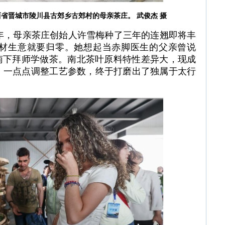
西省晋城市陵川县古郊乡古郊村的母亲茶庄。 武俊杰 摄
年，母亲茶庄创始人许雪梅种了三年的连翘即将丰
材生意就要归零。她想起当赤脚医生的父亲曾说
南下拜师学做茶。南北茶叶原料特性差异大，现成
、一点点调整工艺参数，终于打磨出了独属于太行