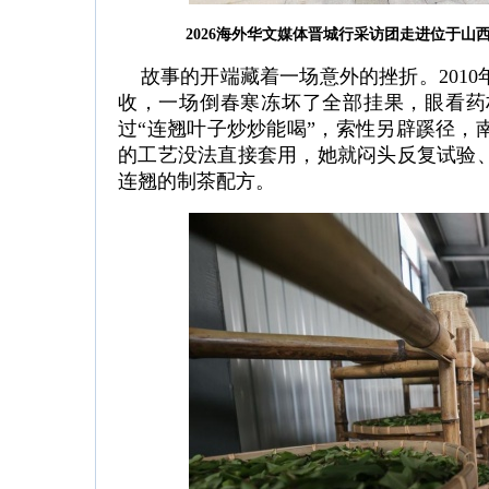
2026海外华文媒体晋城行采访团走进位于山
故事的开端藏着一场意外的挫折。2010
收，一场倒春寒冻坏了全部挂果，眼看药
过“连翘叶子炒炒能喝”，索性另辟蹊径，
的工艺没法直接套用，她就闷头反复试验
连翘的制茶配方。