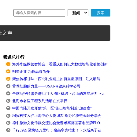
社之声
频道总排行
海外华媒探营智博会：看重庆如何以大数据智能化引领创新
明星企业 九牧品牌简介
聚焦传祁甘味：西北乳业链主如何重塑版图、注入动能
营养细胞的力量——USANA健康科学公司
全球商报联盟走进江门 大湾区机遇下台山的发展潜力巨大
北海市名医工程系列活动在京举行
中国内陆开发开放“第一区”跑出智能制造“加速度”
桐寅科技入驻上海中心大厦 成功举办区块链金融分享会
德中旅游文化传媒交流协会受邀考察德国著名品牌ELO
千行万链 区块链万里行：盛高率先推出了卡尔斯亲子链