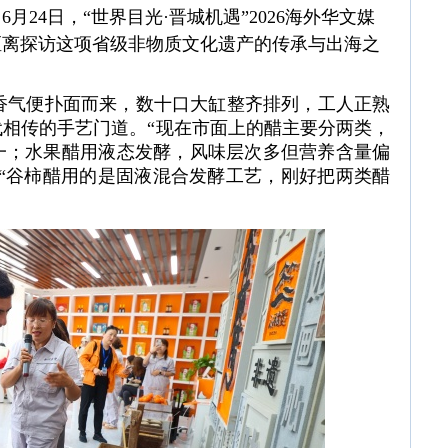
24日，“世界目光·晋城机遇”2026海外华文媒
距离探访这项省级非物质文化遗产的传承与出海之
气便扑面而来，数十口大缸整齐排列，工人正熟
相传的手艺门道。“现在市面上的醋主要分两类，
一；水果醋用液态发酵，风味层次多但营养含量偏
“谷柿醋用的是固液混合发酵工艺，刚好把两类醋