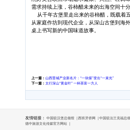
需求持续上涨，谷柿醋未来的出海空间十
从千年古堡里走出来的谷柿醋，既载着五
从家庭作坊到现代企业，从深山古堡到海
桌上书写新的中国味道故事。
上一篇：
山西晋城产业新名片：“一块煤”变出“一束光”
下一篇：
太行深山“黄金叶” 一杯茶富一方人
友情链接：
中国驻汉堡总领馆
|
西班牙侨网
|
中国驻法兰克福总
德中旅游文化传媒官方网站
|