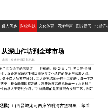
侨人侨乡
财经科技
文化体育
四海华声
图片新闻
北威侨
醋：从深山作坊到全球市场
6:54:30 来源：欧洲新侨网 郭纪鹏
了五百余年的老味道——谷柿醋。6月24日，“世界目光·晋城
香醋业，近距离探访这项省级非物质文化遗产的传承与出海之路。
，数十口大缸整齐排列，工人正熟练地进行手工翻醅，每一下动
分两类，粮食醋用固态发酵，营养浓度高但风味单一；水果醋用
表性传承人王芳利介绍，“谷柿醋用的是固液混合发酵工艺，刚好
纪鹏）
山西晋城沁河两岸的明清古堡群里，藏着