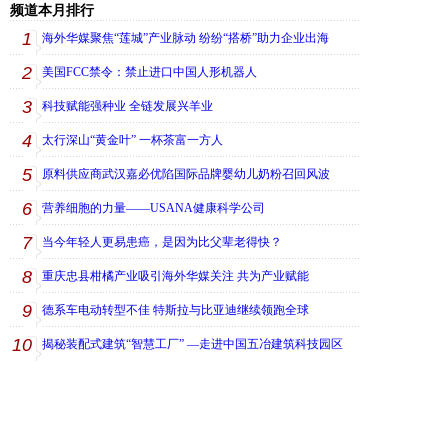
频道本月排行
1
海外华媒聚焦“莲城”产业脉动 纷纷“搭桥”助力企业出海
2
美国FCC禁令：禁止进口中国人形机器人
3
科技赋能强种业 全链发展兴羊业
4
太行深山“黄金叶” 一杯茶富一方人
5
原料供应商武汉嘉必优陷国际品牌婴幼儿奶粉召回风波
6
营养细胞的力量——USANA健康科学公司
7
当今年轻人更易患癌，是因为比父辈老得快？
8
重庆忠县柑橘产业吸引海外华媒关注 共为产业赋能
9
德系车电动转型不佳 特斯拉与比亚迪继续领跑全球
10
揭秘装配式建筑“智慧工厂” —走进中国五冶建筑科技园区