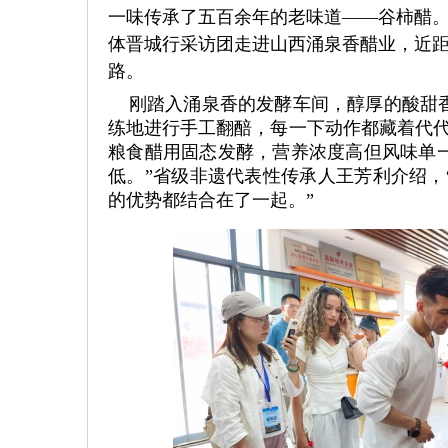
一味传承了五百余年的老味道——谷柿醋。6月
体晋城行采访团走进山西涌泉香醋业，近
路。
刚踏入涌泉香的发酵车间，醇厚的酸甜香
练地进行手工翻醅，每一下动作都藏着代代
粮食醋用固态发酵，营养浓度高但风味单
低。”省级非遗代表性传承人王芳利介绍，
的优势都结合在了一起。”