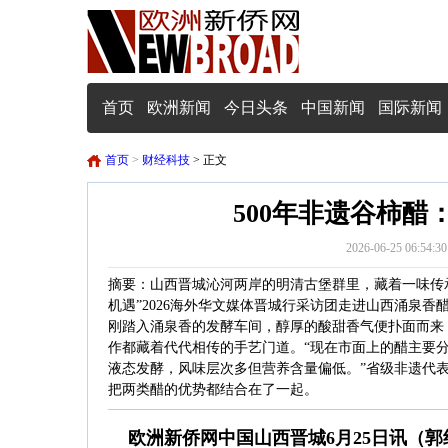
首页
欧洲新闻
今日头条
中国新闻
国际新闻
首页
>
财经科技
> 正文
500年非遗谷柿
2026-06-25 0
摘要：山西晋城沁河两岸的明清古堡群里，藏着一味传承
机遇”2026海外华文媒体晋城行采访团走进山西涌泉
刚踏入涌泉香的发酵车间，醇厚的酸甜香气便扑面而来
作都藏着代代相传的手艺门道。“现在市面上的醋主要
液态发酵，风味层次多但营养含量偏低。”省级非遗代
把两类醋的优势都结合在了一起。
欧洲新侨网中国山西晋城6月25日讯（郭