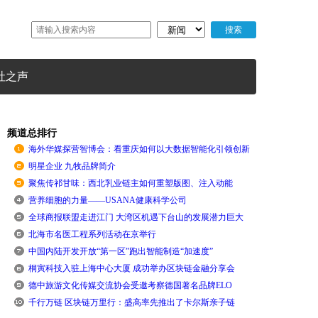
社之声
频道总排行
海外华媒探营智博会：看重庆如何以大数据智能化引领创新
明星企业 九牧品牌简介
聚焦传祁甘味：西北乳业链主如何重塑版图、注入动能
营养细胞的力量——USANA健康科学公司
全球商报联盟走进江门 大湾区机遇下台山的发展潜力巨大
北海市名医工程系列活动在京举行
中国内陆开发开放“第一区”跑出智能制造“加速度”
桐寅科技入驻上海中心大厦 成功举办区块链金融分享会
德中旅游文化传媒交流协会受邀考察德国著名品牌ELO
千行万链 区块链万里行：盛高率先推出了卡尔斯亲子链