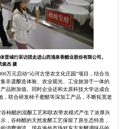
外华文媒体晋城行采访团走进山西涌泉香醋业股份有限公司。
武俊杰 摄
000万元启动“沁河古堡农文化庄园”项目，结合当
造集非遗酿造体验、农业观光、工业旅游于一体的
农产品附加值。同时企业还和太原科技大学达成合
地，联合研发柿子蜜醋等深加工产品，不断拓宽老
谷柿醋的混酿工艺和联农带农模式产生了浓厚兴
表示，谷柿醋的天然发酵工艺保留了原生态特质，
味的消费潮流，现在海外市场对东方发酵调味品的