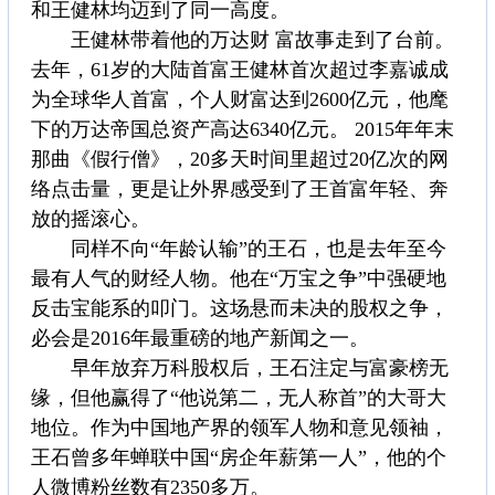
和王健林均迈到了同一高度。
王健林带着他的万达财 富故事走到了台前。
去年，61岁的大陆首富王健林首次超过李嘉诚成
为全球华人首富，个人财富达到2600亿元，他麾
下的万达帝国总资产高达6340亿元。 2015年年末
那曲《假行僧》，20多天时间里超过20亿次的网
络点击量，更是让外界感受到了王首富年轻、奔
放的摇滚心。
同样不向“年龄认输”的王石，也是去年至今
最有人气的财经人物。他在“万宝之争”中强硬地
反击宝能系的叩门。这场悬而未决的股权之争，
必会是2016年最重磅的地产新闻之一。
早年放弃万科股权后，王石注定与富豪榜无
缘，但他赢得了“他说第二，无人称首”的大哥大
地位。作为中国地产界的领军人物和意见领袖，
王石曾多年蝉联中国“房企年薪第一人”，他的个
人微博粉丝数有2350多万。