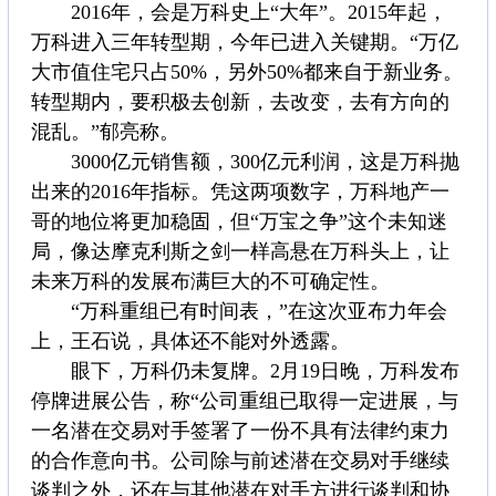
2016年，会是万科史上“大年”。2015年起，
万科进入三年转型期，今年已进入关键期。“万亿
大市值住宅只占50%，另外50%都来自于新业务。
转型期内，要积极去创新，去改变，去有方向的
混乱。”郁亮称。
3000亿元销售额，300亿元利润，这是万科抛
出来的2016年指标。凭这两项数字，万科地产一
哥的地位将更加稳固，但“万宝之争”这个未知迷
局，像达摩克利斯之剑一样高悬在万科头上，让
未来万科的发展布满巨大的不可确定性。
“万科重组已有时间表，”在这次亚布力年会
上，王石说，具体还不能对外透露。
眼下，万科仍未复牌。2月19日晚，万科发布
停牌进展公告，称“公司重组已取得一定进展，与
一名潜在交易对手签署了一份不具有法律约束力
的合作意向书。公司除与前述潜在交易对手继续
谈判之外，还在与其他潜在对手方进行谈判和协