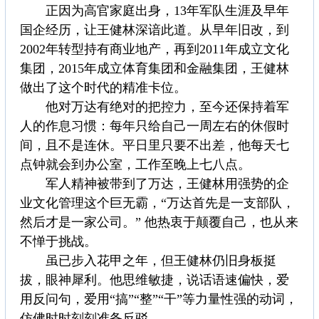
正因为高官家庭出身，13年军队生涯及早年
国企经历，让王健林深谙此道。从早年旧改，到
2002年转型持有商业地产，再到2011年成立文化
集团，2015年成立体育集团和金融集团，王健林
做出了这个时代的精准卡位。
他对万达有绝对的把控力，至今还保持着军
人的作息习惯：每年只给自己一周左右的休假时
间，且不是连休。平日里只要不出差，他每天七
点钟就会到办公室，工作至晚上七八点。
军人精神被带到了万达，王健林用强势的企
业文化管理这个巨无霸，“万达首先是一支部队，
然后才是一家公司。” 他热衷于颠覆自己，也从来
不惮于挑战。
虽已步入花甲之年，但王健林仍旧身板挺
拔，眼神犀利。他思维敏捷，说话语速偏快，爱
用反问句，爱用“搞”“整”“干”等力量性强的动词，
仿佛时时刻刻准备反驳。