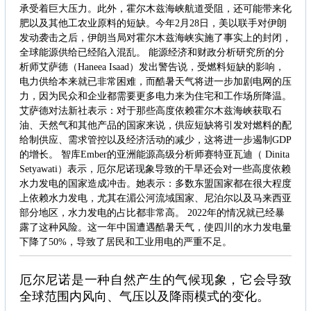
承受着巨大压力。此外，霍尔木兹海峡航道受阻，还可能带来化
肥以及其他工农业原料的短缺。今年2月28日，美以联手对伊朗
发动袭击之后，伊朗当局对霍尔木兹海峡实施了事实上的封闭，
全球能源供给已经陷入混乱。 能源经济和财政分析研究所的分
析师艾萨德（Haneea Isaad）发出警告说，受燃料短缺的影响，
电力供给本来就已非常困难，而酷暑天气将进一步加剧电网的压
力，因为民众和企业都需要更多电力来为住宅和工作场所降温。
艾萨德对法新社表示：对于那些高度依赖霍尔木兹海峡获取石
油、天然气和其他产品的国家来说，供应短缺将引发对燃料的配
给制供应、需求管控以及经济活动的减少，这将进一步遏制GDP
的增长。 智库Ember的亚洲能源高级分析师赛特亚瓦迪（ Dinita
Setyawati）表示，厄尔尼诺现象导致的干旱还会对一些高度依赖
水力发电的国家造成冲击。她表示：多数东盟国家都在很大程度
上依赖水力发电，尤其在湄公河流域国家、尼泊尔以及马来西亚
部分地区，水力发电的占比都非常高。 2022年的情况就已经暴
露了这种风险。这一年中国遭遇酷暑天气，使四川的水力发电量
下降了50%，导致了居民和工业用电的严重不足。
厄尔尼诺是一种自然产生的气候现象，它会导致
全球范围内风向、气压以及降雨模式的变化。