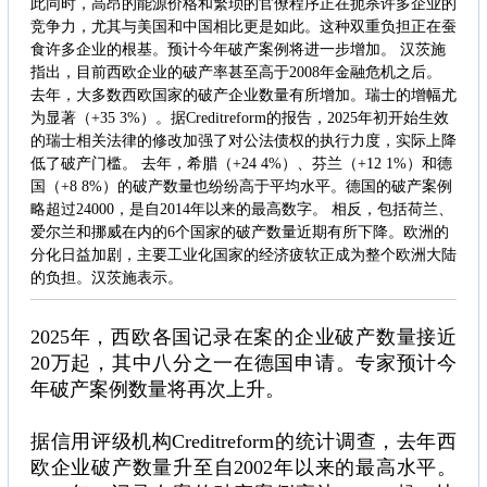
此同时，高昂的能源价格和繁琐的官僚程序正在扼杀许多企业的
竞争力，尤其与美国和中国相比更是如此。这种双重负担正在蚕
食许多企业的根基。预计今年破产案例将进一步增加。 汉茨施
指出，目前西欧企业的破产率甚至高于2008年金融危机之后。
去年，大多数西欧国家的破产企业数量有所增加。瑞士的增幅尤
为显著（+35 3%）。据Creditreform的报告，2025年初开始生效
的瑞士相关法律的修改加强了对公法债权的执行力度，实际上降
低了破产门槛。 去年，希腊（+24 4%）、芬兰（+12 1%）和德
国（+8 8%）的破产数量也纷纷高于平均水平。德国的破产案例
略超过24000，是自2014年以来的最高数字。 相反，包括荷兰、
爱尔兰和挪威在内的6个国家的破产数量近期有所下降。欧洲的
分化日益加剧，主要工业化国家的经济疲软正成为整个欧洲大陆
的负担。汉茨施表示。
2025年，西欧各国记录在案的企业破产数量接近
20万起，其中八分之一在德国申请。专家预计今
年破产案例数量将再次上升。
据信用评级机构Creditreform的统计调查，去年西
欧企业破产数量升至自2002年以来的最高水平。