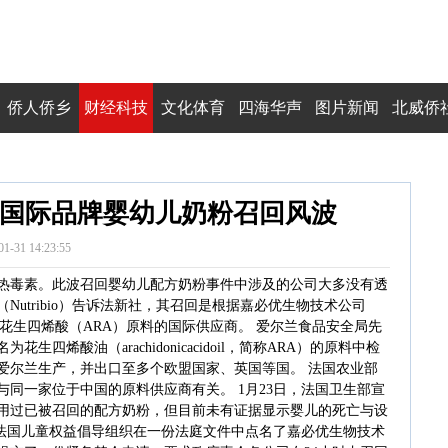
侨人侨乡
财经科技
文化体育
四海华声
图片新闻
北威侨
国际品牌婴幼儿奶粉召回风波
01-31 14:23:55
热毒素。此波召回婴幼儿配方奶粉事件中涉及的公司大多没有透
utribio）告诉法新社，其召回是根据嘉必优生物技术公司
和脂肪酸花生四烯酸（ARA）原料的国际供应商。 爱尔兰食品安全局先
烯酸油（arachidonicacidoil，简称ARA）的原料中检
爱尔兰生产，并出口至多个欧盟国家、英国等国。 法国农业部
同一家位于中国的原料供应商有关。 1月23日，法国卫生部宣
用过已被召回的配方奶粉，但目前未有证据显示婴儿的死亡与设
家法国儿童权益倡导组织在一份法庭文件中点名了嘉必优生物技术