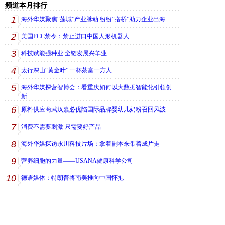
频道本月排行
1
海外华媒聚焦“莲城”产业脉动 纷纷“搭桥”助力企业出海
2
美国FCC禁令：禁止进口中国人形机器人
3
科技赋能强种业 全链发展兴羊业
4
太行深山“黄金叶” 一杯茶富一方人
5
海外华媒探营智博会：看重庆如何以大数据智能化引领创
新
6
原料供应商武汉嘉必优陷国际品牌婴幼儿奶粉召回风波
7
消费不需要刺激 只需要好产品
8
海外华媒探访永川科技片场：拿着剧本来带着成片走
9
营养细胞的力量——USANA健康科学公司
10
德语媒体：特朗普将南美推向中国怀抱