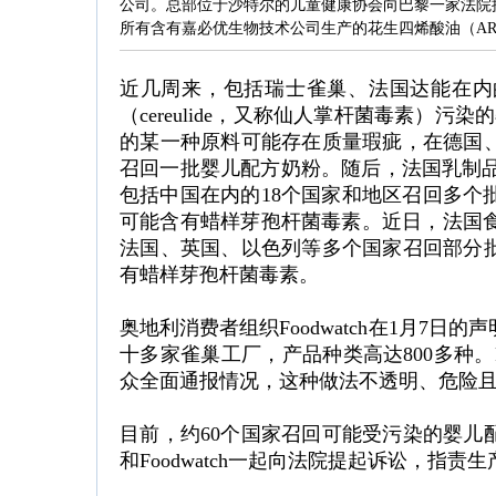
公司。总部位于沙特尔的儿童健康协会向巴黎一家法院
所有含有嘉必优生物技术公司生产的花生四烯酸油（A
近几周来，包括瑞士雀巢、法国达能在内
（cereulide，又称仙人掌杆菌毒素）
的某一种原料可能存在质量瑕疵，在德国
召回一批婴儿配方奶粉。随后，法国乳制品企
包括中国在内的18个国家和地区召回多个批
可能含有蜡样芽孢杆菌毒素。近日，法国食品
法国、英国、以色列等多个国家召回部分
有蜡样芽孢杆菌毒素。
奥地利消费者组织Foodwatch在1月7
十多家雀巢工厂，产品种类高达800多种。F
众全面通报情况，这种做法不透明、危险
目前，约60个国家召回可能受污染的婴儿
和Foodwatch一起向法院提起诉讼，指