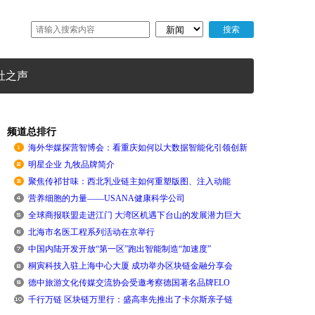
社之声
频道总排行
海外华媒探营智博会：看重庆如何以大数据智能化引领创新
明星企业 九牧品牌简介
聚焦传祁甘味：西北乳业链主如何重塑版图、注入动能
营养细胞的力量——USANA健康科学公司
全球商报联盟走进江门 大湾区机遇下台山的发展潜力巨大
北海市名医工程系列活动在京举行
中国内陆开发开放“第一区”跑出智能制造“加速度”
桐寅科技入驻上海中心大厦 成功举办区块链金融分享会
德中旅游文化传媒交流协会受邀考察德国著名品牌ELO
千行万链 区块链万里行：盛高率先推出了卡尔斯亲子链