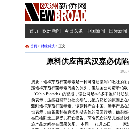
首页
欧洲新闻
今日头条
中国新闻
国际新闻
首页
>
财经科技
> 正文
原料供应商武汉嘉必优陷
2026-
摘要：蜡样芽孢杆菌毒素是一种可引起腹泻和呕吐的耐
露蜡样芽孢杆菌毒素污染的源头，但法国公司诺帝柏欧（N
（Cabio Biotech）的警报，该公司是ω-6多不饱
前表示，达能召回部分批次婴幼儿配方奶粉的原因是在名为花生四
测到蜡样芽孢杆菌毒素。该原料产自中国。涉事产品在
也表示，由雀巢和拉克塔利斯实施的召回行动，确实都与
布已接到第二起婴儿死亡报告。两名死亡的婴儿都曾饮
施产品之间存在因果关系。 本周一（1月26日），一