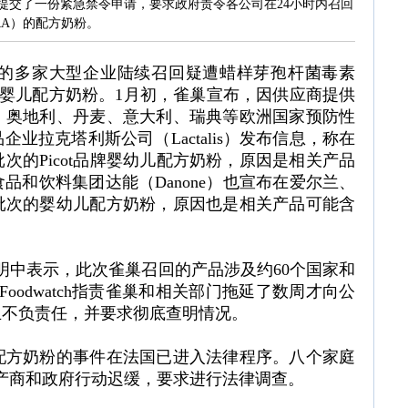
提交了一份紧急禁令申请，要求政府责令各公司在24小时内召回
RA）的配方奶粉。
的多家大型企业陆续召回疑遭蜡样芽孢杆菌毒素
污染的婴儿配方奶粉。1月初，雀巢宣布，因供应商提供
、奥地利、丹麦、意大利、瑞典等欧洲国家预防性
业拉克塔利斯公司（Lactalis）发布信息，称在
次的Picot品牌婴幼儿配方奶粉，原因是相关产品
和饮料集团达能（Danone）也宣布在爱尔兰、
批次的婴幼儿配方奶粉，原因也是相关产品可能含
日的声明中表示，此次雀巢召回的产品涉及约60个国家和
oodwatch指责雀巢和相关部门拖延了数周才向公
且不负责任，并要求彻底查明情况。
配方奶粉的事件在法国已进入法律程序。八个家庭
责生产商和政府行动迟缓，要求进行法律调查。