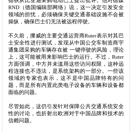
德铁从比亚迪采购电动巴士提出批评。他对德媒
RND（德国编辑部网络）说，这一决定引发安全
领域的担忧，必须确保关键交通基础设施不会被
操纵，确保巴士们无法被远程停驶。
不久前，挪威的主要交通运营商Ruter表示对其巴
士安全性进行测试，发现从中国公交车制造商宇
通集团采购的车辆存在被 一键停驶的风险，理论
上，这可能被用来影响巴士的运行。不过，Ruter
方面强调，中方并未滥用这些访问权限，这种远
程连接也不违法，是系统架构的一部分。一些该
领域的专家也表示，这不是中国品牌特有的问
题，而是所有内置此类电子设备的车辆和设备都
面临的问题。
尽管如此，这仍引发针对保障公共交通系统安全
性的讨论，也折射出欧洲对于中国品牌和技术的
信赖问题。