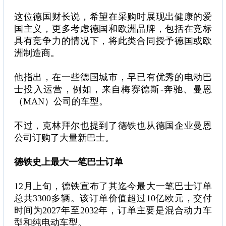
这位德国财长说，希望在采购时展现出健康的爱
国主义，更多考虑德国和欧洲品牌，包括在竞标
具有竞争力的情况下，将此类合同授予德国或欧
洲制造商。
他指出，在一些德国城市，早已有优秀的电动巴
士投入运营，例如，来自梅赛德斯-奔驰、曼恩
（MAN）公司的车型。
不过，克林拜尔也提到了德铁也从德国企业曼恩
公司订购了大量新巴士。
德铁史上最大一笔巴士订单
12月上旬，德铁宣布了其迄今最大一笔巴士订单
总共3300多辆。该订单价值超过10亿欧元，交付
时间为2027年至2032年，订单主要是混合动力车
型和纯电动车型。