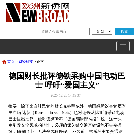
首页
>
财经科技
> 正文
德国财长批评德铁采购中国电动巴
士 呼吁“爱国主义”
2025-12-25 14:19:37
摘要：除了来自社民党的财长克林拜尔外，德国绿党议会党团副
主席冯 诺茨（Konstantin von Notz）也对德铁从比亚迪采购电动
巴士提出批评。他对德媒RND（德国编辑部网络）说，这一决
定引发安全领域的担忧，必须确保关键交通基础设施不会被操
纵，确保巴士们无法被远程停驶。 不久前，挪威的主要交通运