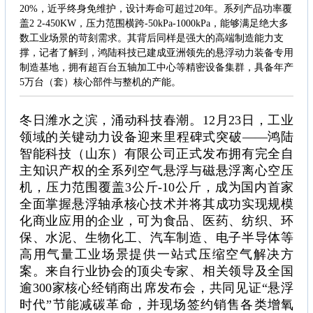
20%，近乎终身免维护，设计寿命可超过20年。系列产品功率覆
盖2 2-450KW，压力范围横跨-50kPa-1000kPa，能够满足绝大多
数工业场景的苛刻需求。其背后同样是强大的高端制造能力支
撑，记者了解到，鸿陆科技已建成亚洲领先的悬浮动力装备专用
制造基地，拥有超百台五轴加工中心等精密设备集群，具备年产
5万台（套）核心部件与整机的产能。
冬日潍水之滨，涌动科技春潮。12月23日，工业
领域的关键动力设备迎来里程碑式突破——鸿陆
智能科技（山东）有限公司正式发布拥有完全自
主知识产权的全系列空气悬浮与磁悬浮离心空压
机，压力范围覆盖3公斤-10公斤，成为国内首家
全面掌握悬浮轴承核心技术并将其成功实现规模
化商业应用的企业，可为食品、医药、纺织、环
保、水泥、生物化工、汽车制造、电子半导体等
高用气量工业场景提供一站式压缩空气解决方
案。来自行业协会的顶尖专家、相关领导及全国
逾300家核心经销商出席发布会，共同见证“悬浮
时代”节能减碳革命，并现场签约销售各类增氧