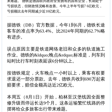
来难题。 德铁是德国联邦政府全资拥有的国有企业，长期处于
亏损状态，但财政情况略有改善。今年上半年亏损7 6亿欧元，
亏损额比去年同期减少近10亿欧元。
据德铁（DB）官方数据，今年1到6月，德铁长途
客车的准点率为63.4%。比2024年同期的62.7%略
有进步。
误点原因主要是铁道网络老旧和众多的轨道施工
作业。德铁的&ldquo;晚点&rdquo;标准是，列车到
站时比行车时刻表延误6分钟以上。
按德铁规定，火车晚点一小时以上，乘客有权要
求退还一部分票款。去年，德铁共收到690万起索
赔要求，赔偿金额高达近2亿欧元。
本周五（8月1日）开始，柏林至汉堡线因全面整
修升级而停运长达9个月。这条运输繁忙线路的停
摆将给众多旅客出行带来难题。