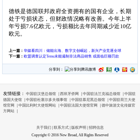
德铁是德国联邦政府全资拥有的国有企业，长期
处于亏损状态，但财政情况略有改善。今年上半
年亏损7.6亿欧元，亏损额比去年同期减少近10亿
欧元。
上一篇：
华媒看四川：储能出海、数字文创崛起，新兴产业竞逐全球
下一篇：
欧盟调查认定Temu未能遏制非法商品销售 或面临巨额罚款
分享到：
友情链接：
中国驻汉堡总领馆
|
西班牙侨网
|
中国驻法兰克福总领馆
|
中国驻
德国大使馆
|
中国驻杜塞尔多夫领事馆
|
中国驻慕尼黑总领馆
|
中国驻荷兰大使
馆官网
|
中国比利时大使馆网站
|
中国驻法国大使馆官网
|
德中旅游文化传媒官
方网站
|
关于我们
|
联系方式
|
版权声明
|
招聘信息
Copyright © 2016 New Broad, All Rights Reserved