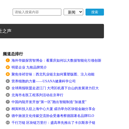
社之声
频道总排行
海外华媒探营智博会：看重庆如何以大数据智能化引领创新
明星企业 九牧品牌简介
聚焦传祁甘味：西北乳业链主如何重塑版图、注入动能
营养细胞的力量——USANA健康科学公司
全球商报联盟走进江门 大湾区机遇下台山的发展潜力巨大
北海市名医工程系列活动在京举行
中国内陆开发开放“第一区”跑出智能制造“加速度”
桐寅科技入驻上海中心大厦 成功举办区块链金融分享会
德中旅游文化传媒交流协会受邀考察德国著名品牌ELO
千行万链 区块链万里行：盛高率先推出了卡尔斯亲子链