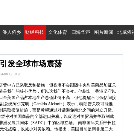
侨人侨乡
财经科技
文化体育
四海华声
图片新闻
北威侨
引发全球市场震荡
04-08 12:19:20
尽管中方已采取反制措施，但香港不会跟随中央对美商品加征关
港是我们的核心优势，所以这我们不会变。他指出，香港坚守以
口至美国产品占本地生产总值比例不高，但他提醒不可低估间接
阿尔克明（Geraldo Alckmin）表示，特朗普关税可能推
刻采取报复措施，而是希望通过对话避免南北之间的对立升级。
wa）宣布暂停对美国商品的全部进口关税，以促进对美贸易并争取制裁
洲发展共同体（SADC）中的区域立场。 南非国际关系部长拉
口市场多元化战略，以减少对美依赖。他指出，美国目前是南非第二大