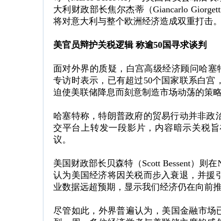
大利财政部长焦尔杰蒂（Giancarlo Gi
将对意大利与整个欧洲经济造成双重打击
美官员辩护关税逻辑 称逾50国寻求谈判
面对外界的质疑，白宫高级经济顾问哈塞特（Ke
专访时表示，已有超过50个国家联系白宫
迫使美联储降息而刻意制造市场动荡的策
哈塞特称，特朗普政府的贸易行动并非政
交平台上转发一段影片，内容暗示关税旨
议。
美国财政部长贝森特（Scott Bessen
认为美国经济将因关税而步入衰退，并援
业数据远超预期，显示我们经济仍在向前
尽管如此，外界普遍认为，美国金融市场已