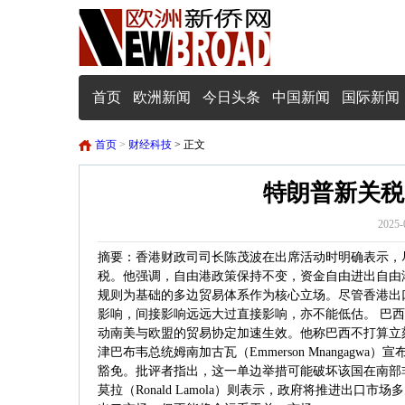
首页
欧洲新闻
今日头条
中国新闻
国际新闻
首页
>
财经科技
> 正文
特朗普新关税
2025-
摘要：香港财政司司长陈茂波在出席活动时明确表示，
税。他强调，自由港政策保持不变，资金自由进出自由
规则为基础的多边贸易体系作为核心立场。尽管香港出
影响，间接影响远远大过直接影响，亦不能低估。 巴西副总统
动南美与欧盟的贸易协定加速生效。他称巴西不打算立
津巴布韦总统姆南加古瓦（Emmerson Mnangag
豁免。批评者指出，这一单边举措可能破坏该国在南部非
莫拉（Ronald Lamola）则表示，政府将推进出