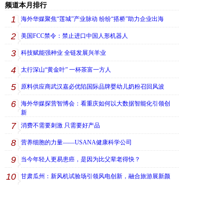
频道本月排行
1
海外华媒聚焦“莲城”产业脉动 纷纷“搭桥”助力企业出海
2
美国FCC禁令：禁止进口中国人形机器人
3
科技赋能强种业 全链发展兴羊业
4
太行深山“黄金叶” 一杯茶富一方人
5
原料供应商武汉嘉必优陷国际品牌婴幼儿奶粉召回风波
6
海外华媒探营智博会：看重庆如何以大数据智能化引领创
新
7
消费不需要刺激 只需要好产品
8
营养细胞的力量——USANA健康科学公司
9
当今年轻人更易患癌，是因为比父辈老得快？
10
甘肃瓜州：新风机试验场引领风电创新，融合旅游展新颜