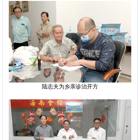
陆志夫为乡亲诊治开方