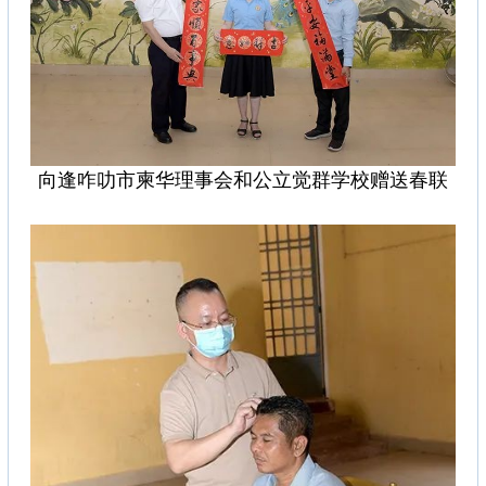
向逢咋叻市柬华理事会和公立觉群学校赠送春联