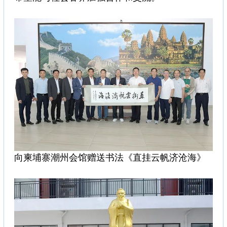
向柬埔寨潮州会馆赠送书法《直挂云帆济沧海》