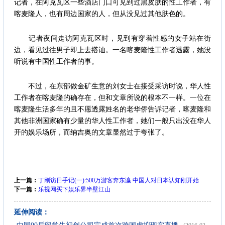
记者，在阿克瓦区一些酒店门口可见到过黑皮肤的性工作者，有
喀麦隆人，也有周边国家的人，但从没见过其他肤色的。
记者夜间走访阿克瓦区时，见到有穿着性感的女子站在街
边，看见过往男子即上去搭讪。一名喀麦隆性工作者透露，她没
听说有中国性工作者的事。
不过，在东部做金矿生意的刘女士在接受采访时说，华人性
工作者在喀麦隆的确存在，但和文章所说的根本不一样。一位在
喀麦隆生活多年的且不愿透露姓名的老华侨告诉记者，喀麦隆和
其他非洲国家确有少量的华人性工作者，她们一般只出没在华人
开的娱乐场所，而纳吉奥的文章显然过于夸张了。
上一篇：
丁刚访日手记(一):500万游客奔东瀛 中国人对日本认知刚开始
下一篇：
乐视网买下娱乐界半壁江山
延伸阅读：