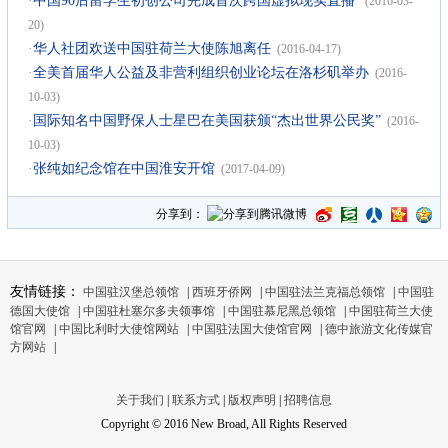
·
中国90后留学生初创公司完成首次跨国虚拟现实直播
(2016-03-
20)
·
华人社团欢送中国驻荷兰大使陈旭离任
(2016-04-17)
·
全美首届华人公益及非营利组织创业论坛在洛杉矶举办
(2016-
10-03)
·
国际知名中国野保人士星巴在美国获颁“杰出世界公民奖”
(2016-
10-03)
·
张纯如纪念馆在中国淮安开馆
(2017-04-09)
分享到：
友情链接：
中国驻汉堡总领馆
|
西班牙侨网
|
中国驻法兰克福总领馆
|
中国驻
德国大使馆
|
中国驻杜塞尔多夫领事馆
|
中国驻慕尼黑总领馆
|
中国驻荷兰大使
馆官网
|
中国比利时大使馆网站
|
中国驻法国大使馆官网
|
德中旅游文化传媒官
方网站
|
关于我们
|
联系方式
|
版权声明
|
招聘信息
Copyright © 2016 New Broad, All Rights Reserved