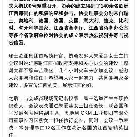
夫大街100号隆重召开。协会的建立得到了140余名欧洲
江西籍同仁的积极响应和参与。协会理事会分别来自瑞
士、奥地利、德国、法国、英国、意大利、捷克、比利
时、匈牙利等国家。江西省商务厅、江西省侨务办公室
等多个省政府单位对协会的成立表示热烈祝贺并寄与祝
贺信函。
瑞士欧亚集团首席执行官、协会发起人朱爱莲女士主持
会议时说: “感谢江西省政府支持和关心协会的建设！感
谢大家不辞辛苦乘坐十几个小时火车来参加会议！感激
大家参与和信任！希望与大家一起努力，共同参与家乡
建设，多宣传江西的美，展示江西的好。
之后，与会成员现场无记名投票，民主选举产生各职位
候选人。会议表决通过朱爱莲女士担任会长，联合国和
平发展领袖网络副主席、奥地利 CKM 工业集团有限公
司董事长习国燕女士担任执行会长。同时，会议一致表
决：常务理事由12名工作在欧洲各国的江西籍精英担
任。