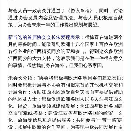
与会人员一致表决并通过了《协议章程》，同时，讨论
通过协会发展内容及管理办法。与会人员积极建言献
策，为协会未来一年的工作提出规划与展望。
新当选的首届协会会长朱爱莲表示：
很惊喜在短短两个
月的筹备时间，能吸引到欧洲十几个国家上百位在欧洲
各行各业的江西精英同乡响应和参与。得到这么多欧洲
江西同乡的大力支持，这表示我们是在做一件很有意义
的事情。虽然我们身在海外，但我们心系家国。
朱会长介绍：“协会将积极与欧洲各地同乡们建立友谊;
同时要积极开展与本协会有相似宗旨的其他机构交流和
开展合作；援助江西地区遭受自然灾害而需要提供帮助
的地区及人士；积极促进欧洲各国人民多关注与江西文
化、经贸、旅游等领域建设发展；为江西与欧洲各国建
立友谊牵线搭桥；建设江西省与欧洲各国的经贸、文
化、旅游等信息互通提供服务；共同参与“一带一路”建
设，拓展中欧新的合作空间，为实现中欧共同发展作贡