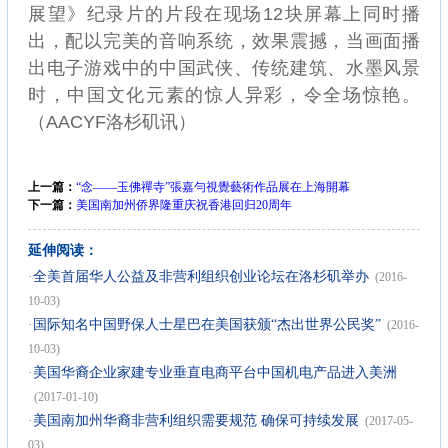
展望》纪录片的片段在现场12块屏幕上同时播
出，配以完美的音响系统，效果震撼，当画面播
出电子游戏中的中国武侠、传统建筑、水墨风景
时，中国文化元素的惊人异彩，令全场惊艳。
（AACYF洛杉矶讯）
上一篇：
“念——玉佛禪寺”張嘉勻視覺藝術作品展在上海開幕
下一篇：
美国南加州侨界隆重庆祝香港回归20周年
延伸阅读：
·
全美首届华人公益及非营利组织创业论坛在洛杉矶举办
(2016-
10-03)
·
国际知名中国野保人士星巴在美国获颁“杰出世界公民奖”
(2016-
10-03)
·
美国华裔企业家建专业垂直电商平台中国机电产品进入美洲
(2017-01-10)
·
美国南加州华裔非营利组织需要规范 确保可持续发展
(2017-05-
03)