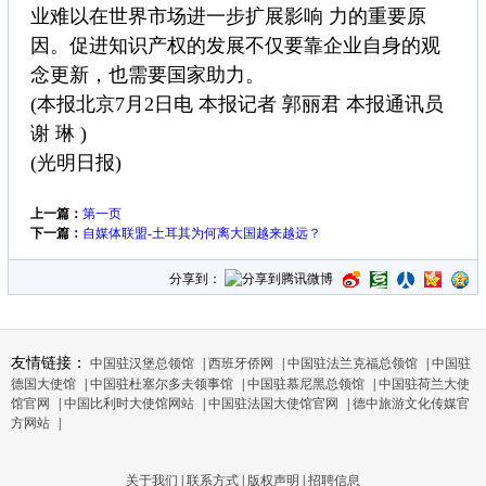
业难以在世界市场进一步扩展影响 力的重要原
因。促进知识产权的发展不仅要靠企业自身的观
念更新，也需要国家助力。
(本报北京7月2日电 本报记者 郭丽君 本报通讯员
谢 琳 )
(光明日报)
上一篇：
第一页
下一篇：
自媒体联盟-土耳其为何离大国越来越远？
分享到：
友情链接：
中国驻汉堡总领馆
|
西班牙侨网
|
中国驻法兰克福总领馆
|
中国驻
德国大使馆
|
中国驻杜塞尔多夫领事馆
|
中国驻慕尼黑总领馆
|
中国驻荷兰大使
馆官网
|
中国比利时大使馆网站
|
中国驻法国大使馆官网
|
德中旅游文化传媒官
方网站
|
关于我们
|
联系方式
|
版权声明
|
招聘信息