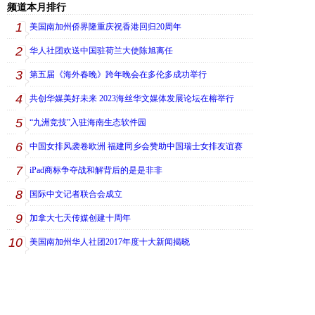
频道本月排行
1
美国南加州侨界隆重庆祝香港回归20周年
2
华人社团欢送中国驻荷兰大使陈旭离任
3
第五届《海外春晚》跨年晚会在多伦多成功举行
4
共创华媒美好未来 2023海丝华文媒体发展论坛在榕举行
5
“九洲竞技”入驻海南生态软件园
6
中国女排风袭卷欧洲 福建同乡会赞助中国瑞士女排友谊赛
7
iPad商标争夺战和解背后的是是非非
8
国际中文记者联合会成立
9
加拿大七天传媒创建十周年
10
美国南加州华人社团2017年度十大新闻揭晓