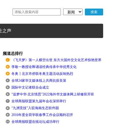
社之声
频道总排行
《飞天梦》第一人横空出世 东方大国外交文化艺术惊艳世界
李敬一教授诠释诵读经典传承中华优秀文化
冬奥┃北京市侨联冬奥主题活动反响热烈
全球24家华文媒体线上共商抗疫良策
国际中文记者联合会成立
“追梦中华‧北京情思”2022海外华文媒体网上研修班开班
全球商报联盟第九届年会在深圳举行
“九洲竞技”入驻海南生态软件园
2016年度全荷学联春季工作会议顺利召开
全球商报联盟在线论坛成功举行