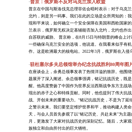
普京：俄罗斯不反对乌克兰加入欧盟
·
普京在中国与斯洛伐克总理菲佐会晤时表示：对于乌克兰
北约，则是另一码事。我们在此的立场是众所周知的：我
现和平来说，如何确立一个安全保障在美国和西欧国家的
兰表示，俄罗斯无权决定基辅能否加入北约，北约也作出类
自苏联的威胁。 普京称，在8月15日与特朗普的峰会上
一些确保乌克兰安全的选项，他说道。在我看来似乎有机
作。这是欧洲最大的核电站。2022年3月，俄罗斯在入
驻杜塞尔多夫总领馆举办纪念抗战胜利80周年图
·
在座谈会上，余勇总领事发表了热情洋溢的致辞。他围绕
题展开了深入阐述。余总领事强调，铭记抗战历史，既是
醒。他高度赞扬了中国作为世界反法西斯战争东方主战场
现出的赤子之心和特殊贡献。同时，他也提到了伟大抗战
战、开创未来的重要动力。“铭记抗战历史，不是为了延
之警示未来。我们要坚定维护世界和平，推动构建人类命
天，与会人员首先参观了以“铭记历史、共赴未来”为主
月，更激发了大家对抗战历史的深刻记忆。随后，大家观
族独立和自由所付出的巨大牺牲。