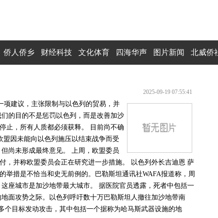
侨人侨乡
财经科技
文化体育
四海华声
图片新闻
北威侨
2025-09-19 07:55:41
）提出一项建议，主张限制与以色列的贸易，并
我们的目的不是惩罚以色列，而是改善加沙
停止，所有人质都必须获释。 目前尚不确
。欧盟因未能向以色列施压以结束战争而受
，但尚未形成最终意见。 上周，欧盟委员
付，并称欧盟委员会正在研究进一步措施。 以色列外长吉迪恩 萨
易优惠的举措是不恰当和史无前例的。巴勒斯坦通讯社WAFA报道称，周
城，这座城市是加沙地带最大城市。 据医院官员透露，死者中包括一
的地面攻势之际。以色列呼吁数十万巴勒斯坦人撤往加沙地带南
50多个目标发动攻击，其中包括一个据称为哈马斯武器设施的地