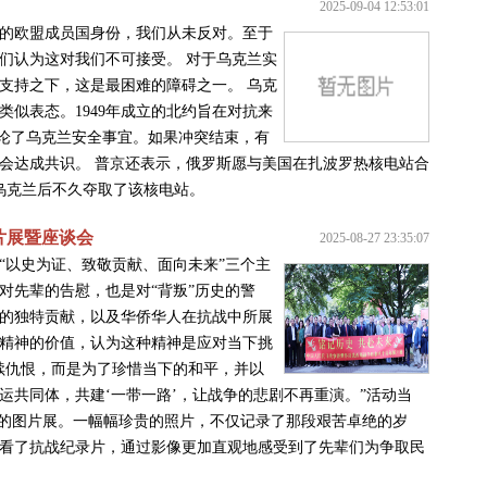
2025-09-04 12:53:01
的欧盟成员国身份，我们从未反对。至于
们认为这对我们不可接受。 对于乌克兰实
支持之下，这是最困难的障碍之一。 乌克
似表态。1949年成立的北约旨在对抗来
讨论了乌克兰安全事宜。如果冲突结束，有
会达成共识。 普京还表示，俄罗斯愿与美国在扎波罗热核电站合
侵乌克兰后不久夺取了该核电站。
片展暨座谈会
2025-08-27 23:35:07
“以史为证、致敬贡献、面向未来”三个主
对先辈的告慰，也是对“背叛”历史的警
的独特贡献，以及华侨华人在抗战中所展
精神的价值，认为这种精神是应对当下挑
续仇恨，而是为了珍惜当下的和平，并以
运共同体，共建‘一带一路’，让战争的悲剧不再重演。”活动当
题的图片展。一幅幅珍贵的照片，不仅记录了那段艰苦卓绝的岁
看了抗战纪录片，通过影像更加直观地感受到了先辈们为争取民