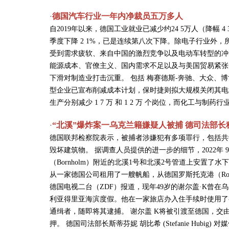
德国汽车行业一年内净裁员五万多人
·
自2019年以来，德国工业就业已减少约24 5万人（降幅 
季度下降 2 1%，已是连续第八次下降。除电子行业外
受到需求疲软、来自中国的激烈竞争以及电动车转型的冲击，
能源成本、官僚主义、国内需求不足以及与美国贸易紧张
下滑对制造业打击沉重。 包括 梅赛德斯-奔驰、大众、博
型企业已宣布削减成本计划，保时捷则拟大规模关闭其电池子
生产分别减少 1 7 万 和 1 2 万 个岗位，而化工与制
“北溪”爆炸案一乌克兰籍嫌疑人被捕 德司法部长
·
德国联邦检察院表示，被捕者涉嫌犯有多项罪行，包括共
毁坏建筑物。 据调查人员提供的进一步的细节，2022年
（Bornholm）附近的北溪1号和北溪2号管道上安置
从一家德国公司租用了一艘帆船，从德国罗斯托克港（Ros
德国电视二台（ZDF）报道，现年49岁的谢尔盖·K曾
利亚得里亚海滨度假。他在一家旅店办入住手续时使用了
通缉者，随即将其逮捕。 谢尔盖 K将被引渡至德国，
押。 德国司法部长斯蒂芬妮 胡比希 (Stefanie Hu