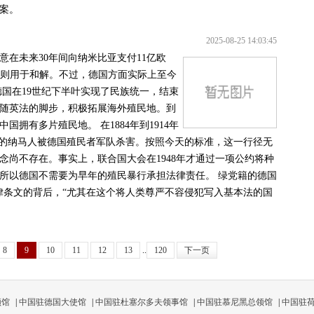
案。
2025-08-25 14:03:45
意在未来30年间向纳米比亚支付11亿欧
5亿则用于和解。不过，德国方面实际上至今
国在19世纪下半叶实现了民族统一，结束
随英法的脚步，积极拓展海外殖民地。到
拥有多片殖民地。 在1884年到1914年
半的纳马人被德国殖民者军队杀害。按照今天的标准，这一行径无
念尚不存在。事实上，联合国大会在1948年才通过一项公约将种
所以德国不需要为早年的殖民暴行承担法律责任。 绿党籍的德国
躲藏在法律条文的背后，“尤其在这个将人类尊严不容侵犯写入基本法的国
8
9
10
11
12
13
..
120
下一页
领馆
|
中国驻德国大使馆
|
中国驻杜塞尔多夫领事馆
|
中国驻慕尼黑总领馆
|
中国驻