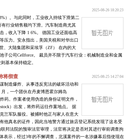
2025-08-26 18:20:23
4 3%）。与此同时，工业收入持续下滑第二
，所有行业销售额均下滑。汽车制造商尤其
收入下降 1 6%。 德国工业还面临高
等压力。安永指出，美国关税和对华出口
世、大陆集团和采埃孚（ZF） 在内的大
公司Cellforce。 裁员并不限于汽车行业：机械制造业和金属
药行业则基本保持稳定。
称将彻查
2025-08-25 14:27:04
谋制造爆炸、从事违反宪法的破坏活动和
 9 月，一个团伙在丹麦博恩霍尔姆岛
了水下炸药。作案者使用伪造的身份证明文件，
tock）出发，将炸药运往作案地点。 据
在乌克兰军队服役。被捕时他正与家人在意大
有他真名的证件，因此当地警方通过旅店登记系统发现了这名受
交由联邦法院的预审法官审理，法官将决定是否对其进行审前调查拘
big) 对媒体表示，经过3年的不懈调查，北溪案件的一名涉嫌幕后指使现在