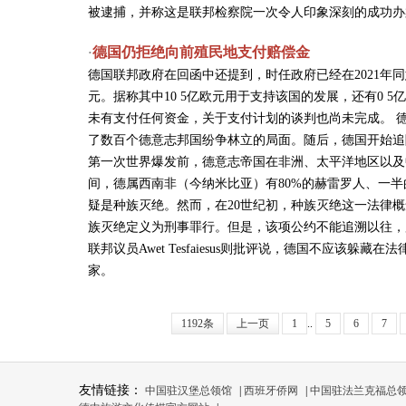
被逮捕，并称这是联邦检察院一次令人印象深刻的成功办
德国仍拒绝向前殖民地支付赔偿金
·
德国联邦政府在回函中还提到，时任政府已经在2021年同
元。据称其中10 5亿欧元用于支持该国的发展，还有0 
未有支付任何资金，关于支付计划的谈判也尚未完成。 德
了数百个德意志邦国纷争林立的局面。随后，德国开始追
第一次世界爆发前，德意志帝国在非洲、太平洋地区以及中国
间，德属西南非（今纳米比亚）有80%的赫雷罗人、一
疑是种族灭绝。然而，在20世纪初，种族灭绝这一法律概
族灭绝定义为刑事罪行。但是，该项公约不能追溯以往，
联邦议员Awet Tesfaiesus则批评说，德国不应该
家。
1192条
上一页
1
..
5
6
7
友情链接：
中国驻汉堡总领馆
|
西班牙侨网
|
中国驻法兰克福总