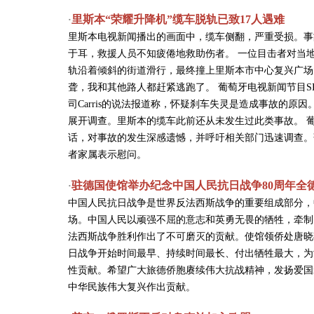
里斯本“荣耀升降机”缆车脱轨已致17人遇难
·
里斯本电视新闻播出的画面中，缆车侧翻，严重受损。事
于耳，救援人员不知疲倦地救助伤者。 一位目击者对当
轨沿着倾斜的街道滑行，最终撞上里斯本市中心复兴广场
聋，我和其他路人都赶紧逃跑了。 葡萄牙电视新闻节目SIC 
司Carris的说法报道称，怀疑刹车失灵是造成事故的原
展开调查。里斯本的缆车此前还从未发生过此类事故。 葡萄牙总统马
话，对事故的发生深感遗憾，并呼吁相关部门迅速调查。
者家属表示慰问。
驻德国使馆举办纪念中国人民抗日战争80周年全
·
中国人民抗日战争是世界反法西斯战争的重要组成部分，
场。中国人民以顽强不屈的意志和英勇无畏的牺牲，牵制
法西斯战争胜利作出了不可磨灭的贡献。使馆领侨处唐晓
日战争开始时间最早、持续时间最长、付出牺牲最大，为
性贡献。希望广大旅德侨胞赓续伟大抗战精神，发扬爱国
中华民族伟大复兴作出贡献。