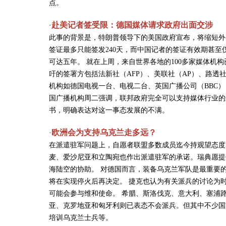
点。
赴美记者签受限：德国媒体请求政府出面交涉
·
此事的背景是，特朗普领导下的美国政府宣布，将缩短外
签证最多只能签发240天，而中国记者的签证有效期甚至
可达五年。 就在上周，来自世界各地的100多家媒体机
吁的签署方包括法新社（AFP）、美联社（AP）、路透社（
机构如德国电视一台、电视二台、英国广播公司（BBC），和法国
国广播机构周二强调，联邦政府完全可以支持媒体行业的
书，明确表达对这一事态发展的不满。
欧洲会为支持乌克兰走多远？
·
在派遣驻军问题上，自愿者联盟多数成员迄今持观望态度
麦、爱沙尼亚和立陶宛也作出派遣驻军的承诺。瑞典愿提
海陆空的协助。 对德国而言，装备乌克兰军队是最重要
将在实现停火后再决定。 捷克也认为有关派兵的讨论为
可能会参与维和使命。 希腊、斯洛伐克、意大利、塞浦
亚、克罗地亚和匈牙利则已表态不会派兵。但其中不少国
培训乌克兰士兵等。