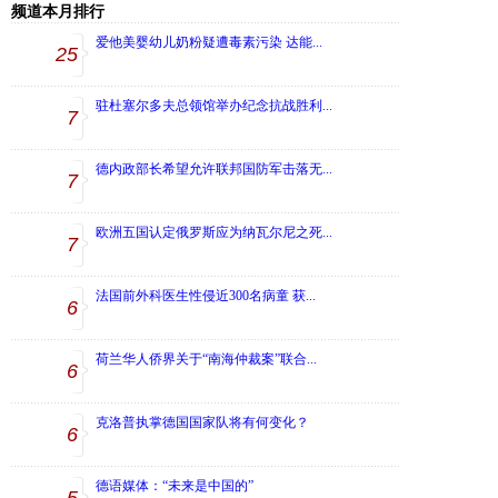
频道本月排行
爱他美婴幼儿奶粉疑遭毒素污染 达能...
25
驻杜塞尔多夫总领馆举办纪念抗战胜利...
7
德内政部长希望允许联邦国防军击落无...
7
欧洲五国认定俄罗斯应为纳瓦尔尼之死...
7
法国前外科医生性侵近300名病童 获...
6
荷兰华人侨界关于“南海仲裁案”联合...
6
克洛普执掌德国国家队将有何变化？
6
德语媒体：“未来是中国的”