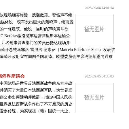
2025-09-06 14:01:54
故现场烟雾弥漫，残骸散落。警笛声不绝
地媒体说，缆车发出巨大的轰鸣声，继而脱
的一栋建筑。他说：当时的声响震耳欲
Notícias援引缆车运营商里斯本运输公
因。几名刑事调查部门的警员已抵达现场并
塞洛 雷贝洛 德索萨（Marcelo Rebelo de Sous）发表讲
葡萄牙政府宣布周四全国哀悼。欧盟委员会主席冯德莱恩向遇难
德侨界座谈会
2025-09-05 04:35:03
中国战场是世界反法西斯战争的东方主战
并消灭了大量日本法西斯军队，为世界反
燕公参出席活动并致辞，指出中国人民抗
世界反法西斯战争作出了不可磨灭的历史
爱乡传统，为实现祖（籍）国统一大业、