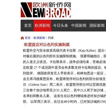
首页
欧洲新闻
今日头条
中国新闻
国际新闻
首页
>
欧洲新闻
> 列表
欧盟提议对以色列实施制裁
·
欧盟外交与安全政策高级代表卡拉斯（Kaja Kallas
对极右翼的以色列部长实施限制措施。 我要明确指出，
的人道主义状况。卡拉斯表示，战争必须结束，苦难必须
定欧盟 27 个成员国中是否会有多数支持卡拉斯的提议
到批评。 德国政府发言人早前表示，柏林知悉这一提议
会主席冯德莱恩宣布，欧盟将暂停对以色列的部分款项支
尔（Gideon Saar）周二表示，欧盟暂停部分对以贸
三在整个加沙地带至少33 人死亡，其中21人死于加沙
名孕妇和数名儿童。 这发生在以色列继续推进对加沙城
部。 以军周三表示，在过去48小时内，已对加沙城的1