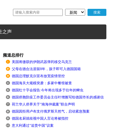
社之声
频道总排行
美国将缴获的伊朗武器弹药移交乌克兰
父母在德合法居留8年，孩子即可入德国国籍
德国总理默克尔宣布放宽疫情管控
德国海关大规模突袭：多家中餐馆被查
德国红十字会报告:今年将出现多于往年的蜱虫
德国侨胞防疫工作委员会主任叶增雅写给德国市长的感谢信
荷兰华人侨界关于“南海仲裁案”联合声明
德国因拒用卢布支付俄罗斯天然气，启动紧急预案
德国名厨就歧视中国人言论将被指控
意大利通过“追责中国”议案