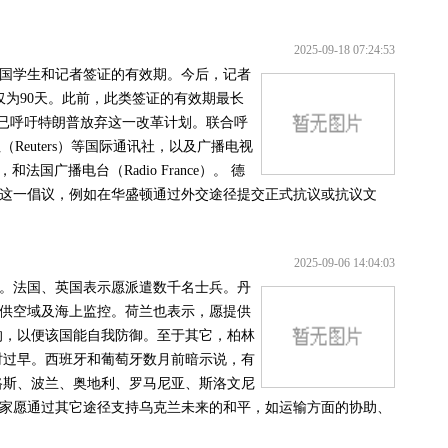
2025-09-18 07:24:53
国学生和记者签证的有效期。今后，记者
仅为90天。此前，此类签证的有效期最长
构已呼吁特朗普放弃这一改革计划。联合呼
Reuters）等国际通讯社，以及广播电视
广播电台（Radio France）。 德
这一倡议，例如在华盛顿通过外交途径提交正式抗议或抗议文
2025-09-06 14:04:03
。法国、英国表示愿派遣数千名士兵。丹
供空域及海上监控。荷兰也表示，愿提供
的，以便该国能自我防御。至于其它，柏林
时过早。西班牙和葡萄牙数月前暗示说，有
路斯、波兰、奥地利、罗马尼亚、斯洛文尼
家愿通过其它途径支持乌克兰未来的和平，如运输方面的协助、