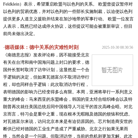
Feldklein）表示，希望重启欧盟与以色列的关系。 欧盟曾提议暂停对
以色列的贸易优惠，并对以色列的一些部长实施制裁，以迫使以色列
提供更多人道主义援助并结束在加沙地带的军事行动。 欧盟一位发言
人表示，既然已经达成停火协议，这些提议可能会被重新审议，但目
前尚未做出决定。
德语媒体：德中关系的灾难性时刻
·
2025-10-30 08:30:56
《南德意志报》发表评论称，因不能接受北京
有关在台湾和南中国海问题上封口的要求，德
国外长暂时取消了访华计划，这显然是一个合
乎逻辑的决定，但如果瓦德富尔不取消访华行
程，却也同样合乎逻辑： ​此次取消访华行程，
表明德国的影响力已经变得多么有限。本周，亚洲将举行一系列意义
重大的峰会：马来西亚的东盟峰会，韩国的亚太经合组织峰会以及特
朗普再次就任美国总统后同中国领导人习近平的首次高峰会晤。对北
京而言，特习会是重中之重，现在根本无暇顾及德国的烦恼和忧虑。
对瓦德富尔来说，访问北京本来是有迫切原因的。芯片制造商安世的
断供已经对德国的工业生产造成了严重威胁。北京之行如果无果而
终，当然会是一个问题。但取消访华，当前的危机则更加无解。此次