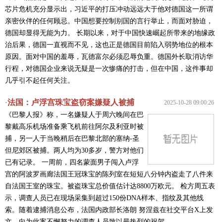
芯片危机充分显示出，习近平的打压冲动远远大于他对德国这一所谓
亲密伙伴的任何顾忌。中国想要控制别国的言行举止，而面对胁迫，
德国却显得无能为力。 长期以来，对于中国快速崛起所带来的地缘政
治后果，德国一直视而不见，这也正是德国目前陷入弱势地位的根本
原因。面对中国的羞辱，瓦德富尔必须忍辱负重。德国外长取消访华
行程，对德国企业来说无疑是一次惨痛的打击，但在中国，这件事却
几乎引不起任何关注。
法国：卢浮宫珠宝盗窃案嫌疑人被捕
·
2025-10-28 09:00:26
《巴黎人报》称，一名嫌疑人于周六晚间在巴
黎戴高乐机场准备乘飞机前往阿尔及利亚时被
捕，另一人于当晚稍后在巴黎北部的塞纳-圣
但尼郊区被捕。两人均为30多岁，警方对他们
已有记录。 一周前，四名蒙面男子闯入卢浮
宫的阿波罗画廊法国王冠珠宝的陈列室在短短八分钟内盗走了八件来
自法国王室的珠宝。被盗珠宝总价值估计达8800万欧元。 检方周五表
示，调查人员已在现场采集到超过150份DNA样本、指纹及其他线
索。随着逮捕消息公布，法国内政部长洛朗 努涅兹在社交平台X上发
文，向为此案不懈努力的调查人员致以最热烈的祝贺。