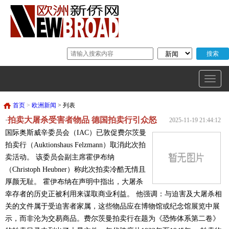
首页
>
欧洲新闻
> 列表
拍卖大屠杀受害者物品 德国拍卖行引众怒
·
2025-11-19 21:44:12
国际奥斯威辛委员会（IAC）已敦促费尔茨曼
拍卖行（Auktionshaus Felzmann）取消此次拍
卖活动。 该委员会副主席霍伊布纳
（Christoph Heubner）称此次拍卖冷酷无情且
厚颜无耻。 霍伊布纳在声明中指出，大屠杀
幸存者的历史正被利用来谋取商业利益。 他强调：与迫害及大屠杀相
关的文件属于受迫害者家属，这些物品应在博物馆或纪念馆展览中展
示，而非沦为交易商品。费尔茨曼拍卖行在题为《恐怖体系第二卷》