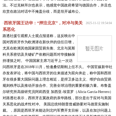
法。不过克林拜尔也表示，他感觉中国政府希望与德国合作，并且也
欣赏在政治对话中不掩盖分歧，而是坦开诚布公。
西班牙国王访华：“押注北京”，对冲与美关
·
2025-11-12 19:54:04
系恶化
路透社援引观察人士观点报道称，这反映出中
国对西班牙作为欧洲潜在新伙伴的信任日增，
尤其在欧洲其他国家因贸易失衡、北京与莫斯
科关系密切及关键矿产依赖问题而对华接触保
持谨慎之时。 中国国家主席习近平上一次访
问西班牙是在2018年11月，恰逢桑切斯刚上任不久。 中国官媒新华社
亦发表评论，将中国与西班牙的往来描述为双向奔赴，称中国和西班
牙在很多重大国际问题上理念相近，是捍卫多边主义、维护自由贸易
规则秩序以及推动开放合作、完善全球治理的重要积极力量。布鲁盖
尔研究所高级研究员阿莉西亚 加西亚-埃雷罗（Alicia García-Herrero）
对路透社表示，西班牙左翼政府的亲华路线，部分是出于应对与美国
关系恶化的战术性对冲。 美国总统特朗普曾威胁要对马德里实施制
裁。，原因是西班牙未能达到北约军费开支目标，以及在加沙问题上