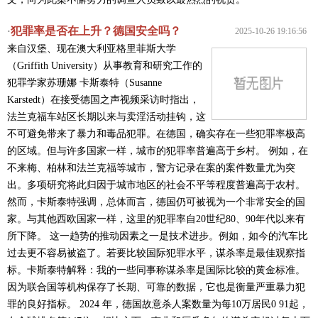
犯罪率是否在上升？德国安全吗？
·
2025-10-26 19:16:56
来自汉堡、现在澳大利亚格里菲斯大学
（Griffith University）从事教育和研究工作的
犯罪学家苏珊娜 卡斯泰特（Susanne
Karstedt）在接受德国之声视频采访时指出，
法兰克福车站区长期以来与卖淫活动挂钩，这
不可避免带来了暴力和毒品犯罪。在德国，确实存在一些犯罪率极高
的区域。但与许多国家一样，城市的犯罪率普遍高于乡村。 例如，在
不来梅、柏林和法兰克福等城市，警方记录在案的案件数量尤为突
出。多项研究将此归因于城市地区的社会不平等程度普遍高于农村。
然而，卡斯泰特强调，总体而言，德国仍可被视为一个非常安全的国
家。与其他西欧国家一样，这里的犯罪率自20世纪80、90年代以来有
所下降。 这一趋势的推动因素之一是技术进步。例如，如今的汽车比
过去更不容易被盗了。若要比较国际犯罪水平，谋杀率是最佳观察指
标。卡斯泰特解释：我的一些同事称谋杀率是国际比较的黄金标准。
因为联合国等机构保存了长期、可靠的数据，它也是衡量严重暴力犯
罪的良好指标。 2024 年，德国故意杀人案数量为每10万居民0 91起，