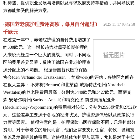
利待遇、提供职业发展与培训以及寻求政府支持等措施，共同寻找双
方都能接受的解决方案。
德国养老院护理费用高涨，每月自付超过3
·
2025-11-17 03:42:58
千欧元
在过去一年中，养老院护理的自付费用增加了
约300欧元。这一增长趋势对需要长期护理的
人来说无疑是一个巨大的挑战。同时，不同地
区的费用差异显著，反映了德国在养老护理资
源分配上的不均衡。 根据德国替代医疗保险
协会(den Verband der Ersatzkassen ，简称vdek)的评估，各地区之间存
在很大差异： 不来梅(Bremen)和北莱茵-威斯特法伦州(Nordrhein-
Westfalen)的养老院费用最高，分别为3449欧元和3427欧元。而萨克
森-安哈尔特州(Sachsen-Anhalt)和梅克伦堡-前波美拉尼亚州
(Mecklrnburg-Vorpommern)的费用相对较低，分别为2595欧元和2752欧
元。这些差异主要源于各地的经济状况、护理资源供给以及政策执行
力度等因素。 值得注意的是，护理保险与医疗保险不同，只承担部分
费用。对于养老院的居民而言，他们还需要支付住宿、餐饮、设施投
资以及培训等其他费用。这使得总体负担更加沉重，尤其是对于中低