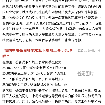
的拍卖目录中列出了大量文件，年代跨度从1933年至1945年。 拍卖物
品包含纳粹在达豪集中营实施强制绝育的相关文件、遭纳粹强行收购
的企业记录，以及成功逃往智利和阿根廷的犹太人身份证件与护照。
其中的救命文件尤为引人注目，例如一名获释囚犯离开毛特豪森集中
营的释放证明。 最具个人色彩的拍品当属三本日记本，记录了一位匿
名波兰犹太人的幸存经历。 引发争议的是，拍卖品中包含来自布痕瓦
尔德集中营，磨损的大卫之星徽章及大卫之星臂章。 纳粹宣传品亦在
拍卖清单之列，包括一本纳粹活动手册和一张宣传海报。
德国中餐馆厨师要求私下增加工资，合理
·
2025-11-19 03:44:04
吗？
在德国，公务员的平均工资拿到手也仅为
2300€-2700€，而中餐馆老板已经支付到2900-
3600€的税后工资，这已经大大超过了德国土
生土长的公务员的平均工资。如果再增加到
3800€的税后工资，这无疑是极限的挑战。 总
的来说，德国中餐馆厨师要求私下增加工资是一个复杂的问题。在保
障工人权益的同时，中餐馆老板也需要考虑自身的经济压力和餐厅的
可持续发展。通过合法合规的操作、协商与沟通、改善工作环境和福