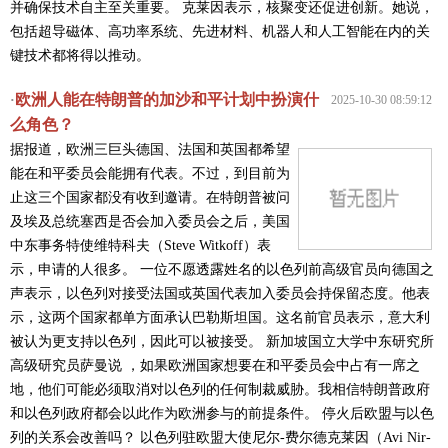
并确保技术自主至关重要。 克莱因表示，核聚变还促进创新。她说，
包括超导磁体、高功率系统、先进材料、机器人和人工智能在内的关
键技术都将得以推动。
欧洲人能在特朗普的加沙和平计划中扮演什
·
2025-10-30 08:59:12
么角色？
据报道，欧洲三巨头德国、法国和英国都希望
能在和平委员会能拥有代表。不过，到目前为
止这三个国家都没有收到邀请。在特朗普被问
及埃及总统塞西是否会加入委员会之后，美国
中东事务特使维特科夫（Steve Witkoff）表
示，申请的人很多。 一位不愿透露姓名的以色列前高级官员向德国之
声表示，以色列对接受法国或英国代表加入委员会持保留态度。他表
示，这两个国家都单方面承认巴勒斯坦国。这名前官员表示，意大利
被认为更支持以色列，因此可以被接受。 新加坡国立大学中东研究所
高级研究员萨曼说 ，如果欧洲国家想要在和平委员会中占有一席之
地，他们可能必须取消对以色列的任何制裁威胁。我相信特朗普政府
和以色列政府都会以此作为欧洲参与的前提条件。 停火后欧盟与以色
列的关系会改善吗？ 以色列驻欧盟大使尼尔-费尔德克莱因（Avi Nir-