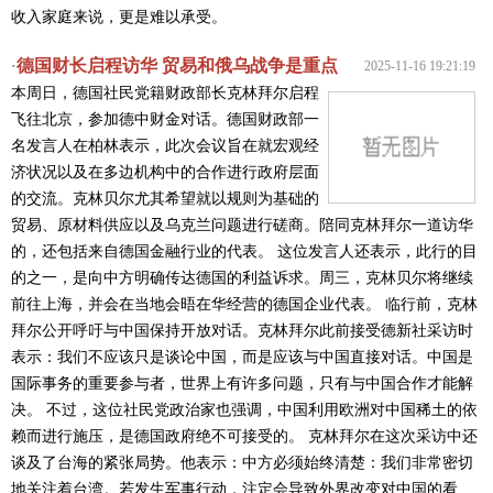
收入家庭来说，更是难以承受。
德国财长启程访华 贸易和俄乌战争是重点
·
2025-11-16 19:21:19
本周日，德国社民党籍财政部长克林拜尔启程
飞往北京，参加德中财金对话。德国财政部一
名发言人在柏林表示，此次会议旨在就宏观经
济状况以及在多边机构中的合作进行政府层面
的交流。克林贝尔尤其希望就以规则为基础的
贸易、原材料供应以及乌克兰问题进行磋商。陪同克林拜尔一道访华
的，还包括来自德国金融行业的代表。 这位发言人还表示，此行的目
的之一，是向中方明确传达德国的利益诉求。周三，克林贝尔将继续
前往上海，并会在当地会晤在华经营的德国企业代表。 临行前，克林
拜尔公开呼吁与中国保持开放对话。克林拜尔此前接受德新社采访时
表示：我们不应该只是谈论中国，而是应该与中国直接对话。中国是
国际事务的重要参与者，世界上有许多问题，只有与中国合作才能解
决。 不过，这位社民党政治家也强调，中国利用欧洲对中国稀土的依
赖而进行施压，是德国政府绝不可接受的。 克林拜尔在这次采访中还
谈及了台海的紧张局势。他表示：中方必须始终清楚：我们非常密切
地关注着台湾。若发生军事行动，注定会导致外界改变对中国的看