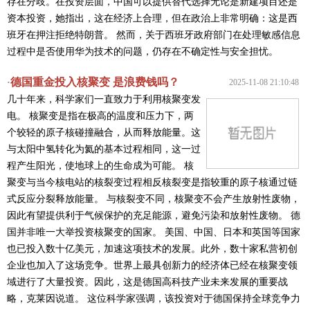
存在分歧。 ​在投资层面，中国可以提供替代选择无论是新建项目还是
资本投资，她指出，这在经济上合理，但在政治上非常明确：这是西
班牙在押注拒绝特朗普。 然而，关于西班牙政府部门在处理敏感信息
过程中是否使用华为技术的问题，仍存在不确定性与安全担忧。
德国重金投入核聚变 是浪费钱吗？
·
2025-11-08 21:10:48
几十年来，科学家们一直致力于利用核聚变发
电。 核聚变是指在极高的温度和压力下，两
个较轻的原子核碰撞融合，从而释放能量。这
与太阳中氢转化为氦的基本过程相同，这一过
程产生阳光，使地球上的生命成为可能。 核
聚变与当今核电站的核裂变过程相反核裂变是指较重的原子核通过链
式反应分裂释放能量。 与核裂变不同，核聚变不会产生放射性废物，
因此有望提供利于气候保护的充足能源，避免污染和放射性废物。 德
国并非唯一大举投资核聚变的国家。 美国、中国、日本和英国等国家
也已投入数十亿美元，加速这项技术的发展。此外，数十家私营初创
企业也加入了这场竞争。 ​世界上最具创新力的经济体已经在核聚变领
域进行了大量投资。因此，这是德国高科技产业未来发展的重要战
略，克莱因说道。 这位科学家强调，该投资对于德国保持全球竞争力