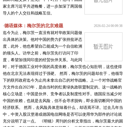
家主席习近平共进晚餐，进一步加深了两国领
导人的个人交往和战略互信。
德语媒体：梅尔茨的北京难题
·
2026-02-24 00:09:38
迄今为止，梅尔茨一直没有就对华政策问题做
出具体的决策。他对中国的势力扩张持批评态
度，此外，他也希望自己能成为一个自信欧洲
的领头人。访华之前，梅尔茨先行访问了印
度，希望加强同印度的经贸伙伴关系。与此同
时，对于德国工业对中国的高度依赖，梅尔茨也心知肚明，这也使得
他在北京无法表现得过于强硬。 然而，梅尔茨的问题却在于，他领导
下的联邦政府迄今为止尚未拿出自己的对华战略。上一个对华战略官
方文件出自2023年，是由当时的红黄绿执政联盟制定的。这一战略的
核心立场是：中国是伙伴、竞争者以及制度性对手。德国应当减少对
中国的依赖，也就是去风险，但不会寻求脱钩，即全面切断同中国的
经济联系。 然而，去风险具体意味着什么，却语焉不详。过去几年当
中，中资入股汉堡港或德国电信网络是否可以使用华为部件的讨论就
充分说明了这一点。 《明镜》周刊的分析文章指出，梅尔茨最大的困