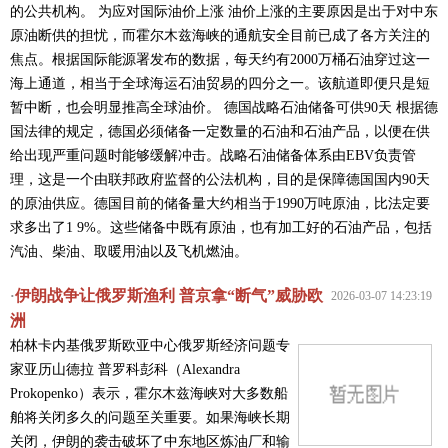
的公共机构。 为应对国际油价上涨 油价上涨的主要原因是出于对中东
原油断供的担忧，而霍尔木兹海峡的通航安全目前已成了各方关注的
焦点。根据国际能源署发布的数据，每天约有2000万桶石油穿过这一
海上通道，相当于全球海运石油贸易的四分之一。该航道即便只是短
暂中断，也会明显推高全球油价。 德国战略石油储备可供90天 根据德
国法律的规定，德国必须储备一定数量的石油和石油产品，以便在供
给出现严重问题时能够缓解冲击。战略石油储备体系由EBV负责管
理，这是一个由联邦政府监督的公法机构，目的是保障德国国内90天
的原油供应。德国目前的储备量大约相当于1990万吨原油，比法定要
求多出了1 9%。这些储备中既有原油，也有加工好的石油产品，包括
汽油、柴油、取暖用油以及飞机燃油。
伊朗战争让俄罗斯渔利 普京拿“断气”威胁欧
·
2026-03-07 14:23:19
洲
柏林卡内基俄罗斯欧亚中心俄罗斯经济问题专
家亚历山德拉 普罗科彭科（Alexandra
Prokopenko）表示，霍尔木兹海峡对大多数船
舶将关闭多久的问题至关重要。如果海峡长期
关闭，伊朗的袭击破坏了中东地区炼油厂和输