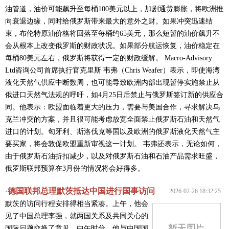
油管道，油价可能飙升至每桶100美元以上，加剧通货膨胀，将欧洲推
向衰退边缘，同时给俄罗斯带来最大的意外之财。如果冲突迅速结
束，布伦特原油价格将回落至每桶约65美元，那么短暂的油价飙升不
会从根本上改变俄罗斯的财政状况。如果部分航运恢复，油价稳定在
每桶80美元左右，俄罗斯将获得一定的财政缓解。 Macro-Advisory
Ltd咨询公司首席执行官克里斯 韦弗（Chris Weafer）表示，即使海湾
液化天然气供应中断数周，也可能导致欧洲内部出现暂停实施禁止从
俄进口天然气法规的呼吁，如4月25日后禁止与俄罗斯签订新的供应合
同。他表示：欧盟面临着更大的压力，需要与美国合作，寻求解决乌
克兰冲突的方案，并且很可能考虑放宽全面禁止俄罗斯石油和天然气
进口的计划。匈牙利、斯洛伐克等国以及欧洲的俄罗斯液化天然气主
要买家，将会敦促欧盟重新审视这一计划。 韦弗还表示，无论如何，
由于俄罗斯石油折扣减少，以及对俄罗斯石油和石油产品需求旺盛，
俄罗斯联邦预算在3月份的情况将会好得多。
德国联邦总理默茨抵达中国进行国事访问
·
2026-02-26 18:32:25
默茨的访问行程安排得相当紧凑。上午，他会
见了中国总理李强，就两国关系及共同关心的
国际问题交换了意见。中午时分，他与中国国