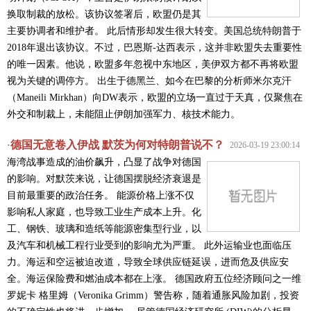
换取制裁的放松。该协议签署后，欧盟仍是其
主要协调者和维护者。 此后情形却发生很大转变。美国总统特朗普于
2018年退出该协议。不过，巴恩斯-达西表示，这并非欧盟失去重要性
的唯一因素。他说，欧盟多年忽视中东地区，美伊双方都不再将欧盟
视为关键的调停方。 出生于德黑兰、如今在巴黎的分析师米尔克汗
（Maneili Mirkhan）向DW表示，欧盟的立场一直过于天真，仅聚焦在
外交和制裁上，未能阻止伊朗加强军力、核技术能力。
德国无意卷入伊战 默茨为何对特朗普说不？
·
2026-03-19 23:00:14
海湾战事造成的油价飙升，凸显了战争对德国
的影响。对默茨来说，让德国摆脱经济衰退是
目前最重要的政治任务。 能源价格上涨不仅
影响私人家庭，也导致工业生产成本上升。化
工、钢铁、玻璃和造纸等能源密集型行业，以
及汽车和机械工程行业受到的影响尤为严重。 此外运输业也面临压
力。海运和空运被迫改道，导致全球供应链延误，进而危及供应安
全。海运保险费和燃油成本都在上涨。 德国政府五位经济顾问之一维
罗妮卡 格里姆（Veronika Grimm）警告称，随着通胀风险加剧，投资