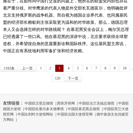
难在于，在如何同中国打交道的问题上，他所在的联盟党内部也存在
着严重分歧。对华鹰派的代表人物是外交部长瓦德富尔，他明确批评
北京支持俄罗斯的战争机器。而自视为德国企业界代表、也同属基民
盟的经济部长赖歇则主张采取更为温和的对华政策。那么，德国总理
本人又会选择怎样的对华路线呢？ 在慕尼黑安全会议上，梅尔茨总理
已经透露了一些口风。他在慕尼黑的演讲中说，北京要求获得全球塑
造权，并希望按自身的意愿重新诠释国际秩序。这位基民盟主席说，
中国正在有系统地利用军备扩张和经济依赖。
1192条
上一页
1
2
3
4
5
6
7
8
9
10
..
120
下一页
友情链接：
中国驻汉堡总领馆
|
西班牙侨网
|
中国驻法兰克福总领馆
|
中国驻
德国大使馆
|
中国驻杜塞尔多夫领事馆
|
中国驻慕尼黑总领馆
|
中国驻荷兰大使
馆官网
|
中国比利时大使馆网站
|
中国驻法国大使馆官网
|
德中旅游文化传媒官
方网站
|