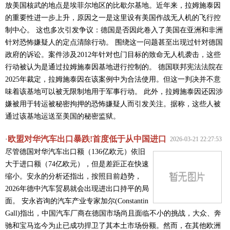
放美国核武的地点是埃菲尔地区的比歇尔基地。近年来，拉姆施泰因
的重要性进一步上升，原因之一是这里设有美国作战无人机的飞行控
制中心。 这也多次引发争议：德国是否因此卷入了美国在亚洲和非洲
针对恐怖嫌疑人的定点清除行动。 围绕这一问题甚至出现过针对德国
政府的诉讼。案件涉及2012年针对也门目标的致命无人机袭击，这些
行动被认为是通过拉姆施泰因基地进行控制的。 德国联邦宪法法院在
2025年裁定，拉姆施泰因在该案例中为合法使用。但这一判决并不意
味着该基地可以被无限制地用于军事行动。 此外，拉姆施泰因还因涉
嫌被用于转运被秘密拘押的恐怖嫌疑人而引发关注。据称，这些人被
通过该基地运送至美国的秘密监狱。
欧盟对华汽车出口暴跌!首度低于从中国进口
·
2026-03-21 22:27:53
尽管德国对华汽车出口额（136亿欧元）依旧
大于进口额（74亿欧元），但是差距正在快速
缩小。安永的分析还指出，按照目前趋势，
2026年德中汽车贸易就会出现进出口持平的局
面。 安永咨询的汽车产业专家加尔(Constantin
Gall)指出，中国汽车厂商在德国市场尚且面临不小的挑战，大众、奔
驰和宝马迄今为止已成功捍卫了其本土市场份额。然而，在其他欧洲