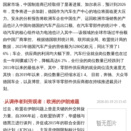
国家市场，中国制造商已经取得了显著进展。加尔表示，预计到2026
年，竞争将进一步加剧，德国作为汽车生产中心的地位将面临更大压
力。安永的分析报告将欧洲车企在中国生产、运回欧洲市场销售的产
品也计入中国向德国的汽车产品出口额。在汽车零部件的统计中，电
动汽车的核心组件动力电池也计入其中----该领域的全球市场过半份额
由中国厂商掌控。 根据德国联邦统计局、联邦就业局、欧盟统计局的
数据，2025年德国汽车产业的营收额为5280亿欧元，同比下滑了1
6%；车企、供应商的利润均大幅下滑。汽车行业就业岗位数量也在过
去一年间骤减5万个，降幅高达6 2%，全行业的岗位数量已经跌到了
2011年以来的最低水平。其中，零部件供应商的就业岗位流失速度尤
其快：自2019年以来，岗位数量已经缩水近1 4。 目前，奔驰、大众等
德国车企，以及博世、采埃孚等零部件供应商都在持续推进裁员计
划。
从调停者到旁观者：欧洲的伊朗难题
·
2026-03-19 23:15:45
过去，欧盟在伊朗问题上曾是关键的外交斡旋
力量。自2006年起，在欧盟协调下，华盛顿与
德黑兰进行谈判，并促成2015年的联合全面行
动计划（JCPOA），主旨是伊朗限制核计划以