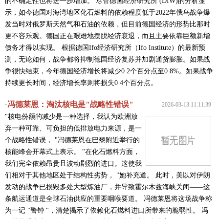
的不确定性也将进一步增加。 尽管德国经济研究所 (DIW)的分析显
示，如今德国对海湾地区化石燃料的依赖程度低于2022年俄乌战争爆
发当时对俄罗斯天然气和石油的依赖，但目前德国经济的形势比那时
更不容乐观。德国正在艰难地摆脱经济衰退，而且主要依靠巨额新增
债务才得以实现。 根据德国Ifo经济研究所（Ifo Institute）的最新预
测，无论如何，战争都将抑制德国经济复苏并加剧通货膨胀。如果战
争很快结束，今年德国经济增长将减少0 2个百分点至0 8%。如果战争
持续更长时间，经济增长率则将损失0 4个百分点。
冯德莱恩：淘汰核电是"战略性错误"
·
2026-03-13 11:11:39
"核电份额的减少是一种选择，我认为欧洲放
弃一种可靠、可负担的低排放电力来源，是一
个战略性错误， "冯德莱恩在巴黎附近举行的
核能峰会开幕式上表示。 "在化石燃料方面，
我们完全依赖昂贵且波动剧烈的进口。这使我
们相对于其他地区处于结构性劣势， "她补充道。 此时，美以对伊朗
发动的战争已损毁多处大型炼油厂，并导致霍尔木兹海峡关闭——这
条航运通道是全球石油供应的重要咽喉要道。 冯德莱恩将这场战争称
为一记 "警钟 "，清楚揭示了依赖化石燃料进口所带来的脆弱性。 冯