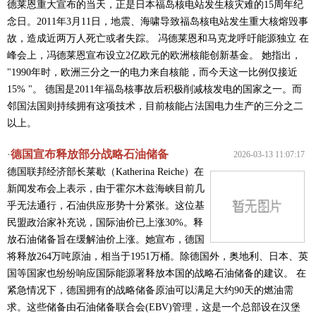
德莱恩重大宣布的当天，正是日本福岛核电站发生核灾难的15周年纪
念日。2011年3月11日，地震、海啸导致福岛核电站发生重大核熔毁事
故，造成近两万人死亡或者失踪。 冯德莱恩和马克龙呼吁能源独立 在
峰会上，冯德莱恩宣布设立2亿欧元的欧洲核能创新基金。 她指出，
"1990年时，欧洲三分之一的电力来自核能，而今天这一比例仅接近
15% "。 德国是2011年福岛核事故后积极削减核发电的国家之一。而
邻国法国则持续拥有这项技术，目前核能占法国电力生产的三分之二
以上。
德国宣布释放部分战略石油储备
·
2026-03-13 11:07:17
德国联邦经济部长莱歇（Katherina Reiche）在
新闻发布会上表示，由于霍尔木兹海峡目前几
乎无法通行，石油供应形势十分紧张。这位基
民盟政治家补充说，国际油价已上涨30%。释
放石油储备旨在缓解油价上涨。她宣布，德国
将释放264万吨原油，相当于1951万桶。除德国外，奥地利、日本、英
国等国家也纷纷响应国际能源署释放本国的战略石油储备的建议。 在
紧急情况下，德国拥有的战略储备原油可以满足大约90天的燃油需
求。这些储备由石油储备联合会(EBV)管理，这是一个总部设在汉堡