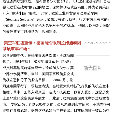
最佳答案欧洲制造。 据布鲁塞尔方面介绍，《工业加速器法案》旨在
强化欧盟在战略性行业的地位，保障并创造就业岗位，并为公共采购
引入 "欧洲制造 "要求。 此前，欧盟工业和贸易专员塞茹尔内
（Stephane Sejourne）表示，如果没有雄心勃勃、行之有效且务实的产
业政策，欧洲经济注定沦为竞争对手的游戏场。 他说，欧洲对此问题
的最佳答案可以概括为：欧洲制造。
美空军驻德重镇：德国能否限制拉姆施泰因
·
2026-03-21 22:55:07
基地军事行动？
20世纪80年代，拉姆施泰因两次成为全球新闻
焦点。 1981年8月，极左组织红军派（RAF）
成员对基地实施爆炸袭击，造成20人受伤，其
中部分伤势严重。当时，美国军事设施多次成
为极左恐怖分子的袭击目标。 1988年8月，拉
姆施泰因举行了一场航空表演。当时意大利特技飞行队的飞机在空中
相撞，其中一架坠入观众区，造成70人死亡、数百人受伤。这是历史
上最严重的航空表演事故之一。此后，拉姆施泰因再未举办过航空表
演。 专家认为，直到2005年之前，虽从未得到官方证实，基地内很可
能曾存放核武器。据信这些武器当年被撤出。目前德国唯一被认为存