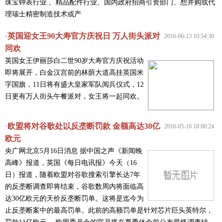
珠宝钟表行业 、精品配件行业、国内政府招商引资部门、想并购或代
理瑞士精密制造技术或产
英国迎女王90大寿官方庆祝日 万人街头派对
·
2016-06-13 10:54:30
同欢
英国女王伊丽莎白二世90岁大寿官方庆祝活动
即将展开，白金汉宫前的林荫大道高挂英国米
字国旗，11日将有盛大皇家军队阅兵仪式，12
日更有万人街头午餐派对，女王将一起同欢。
欧盟将对谷歌处以反垄断罚款 金额高达30亿
·
2016-05-16 18:00:24
欧元
央广网北京5月16日消息 据中国之声《新闻晚
高峰》报道，英国《每日电讯报》今天（16
日）报道，随着欧盟对谷歌搜索引擎长达7年
的反垄断调查即将结束，谷歌数周内将面临高
达30亿欧元的天价反垄断罚单。这将是迄今为
止反垄断案中的最高罚单。此前的高额罚单是针对芯片巨头英特尔，