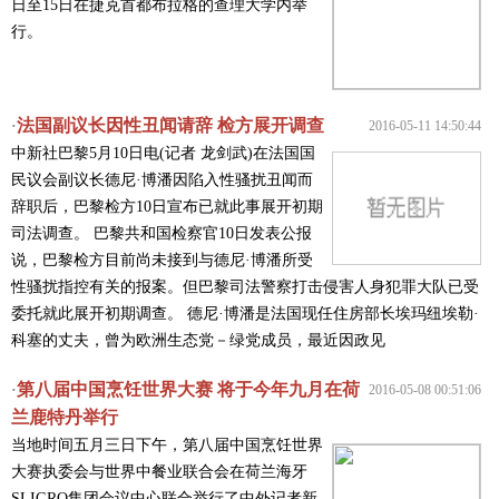
日至15日在捷克首都布拉格的查理大学内举
行。
法国副议长因性丑闻请辞 检方展开调查
·
2016-05-11 14:50:44
中新社巴黎5月10日电(记者 龙剑武)在法国国
民议会副议长德尼·博潘因陷入性骚扰丑闻而
辞职后，巴黎检方10日宣布已就此事展开初期
司法调查。 巴黎共和国检察官10日发表公报
说，巴黎检方目前尚未接到与德尼·博潘所受
性骚扰指控有关的报案。但巴黎司法警察打击侵害人身犯罪大队已受
委托就此展开初期调查。 德尼·博潘是法国现任住房部长埃玛纽埃勒·
科塞的丈夫，曾为欧洲生态党－绿党成员，最近因政见
第八届中国烹饪世界大赛 将于今年九月在荷
·
2016-05-08 00:51:06
兰鹿特丹举行
当地时间五月三日下午，第八届中国烹饪世界
大赛执委会与世界中餐业联合会在荷兰海牙
SLIGRO集团会议中心联合举行了中外记者新