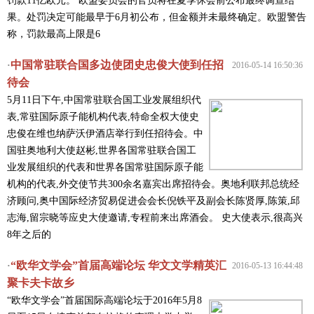
罚款11亿欧元。 欧盟委员会的官员将在夏季休会前公布最终调查结
果。处罚决定可能最早于6月初公布，但金额并未最终确定。欧盟警告
称，罚款最高上限是6
中国常驻联合国多边使团史忠俊大使到任招
·
2016-05-14 16:50:36
待会
5月11日下午,中国常驻联合国工业发展组织代
表,常驻国际原子能机构代表,特命全权大使史
忠俊在维也纳萨沃伊酒店举行到任招待会。中
国驻奥地利大使赵彬,世界各国常驻联合国工
业发展组织的代表和世界各国常驻国际原子能
机构的代表,外交使节共300余名嘉宾出席招待会。奥地利联邦总统经
济顾问,奥中国际经济贸易促进会会长倪铁平及副会长陈贤厚,陈策,邱
志海,留宗晓等应史大使邀请,专程前来出席酒会。 史大使表示,很高兴
8年之后的
“欧华文学会”首届高端论坛 华文文学精英汇
·
2016-05-13 16:44:48
聚卡夫卡故乡
“欧华文学会”首届国际高端论坛于2016年5月8