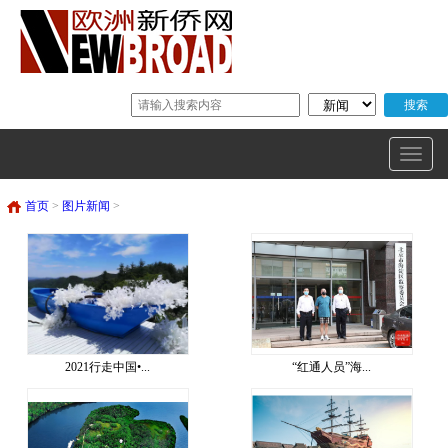
首页
>
图片新闻
>
2021行走中国•...
“红通人员”海...