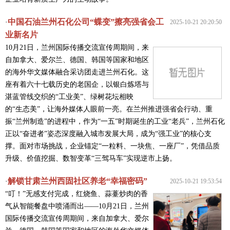
中国石油兰州石化公司“蝶变”擦亮强省会工
·
2025-10-21 20:20:50
业新名片
10月21日，兰州国际传播交流宣传周期间，来
自加拿大、爱尔兰、德国、韩国等国家和地区
的海外华文媒体融合采访团走进兰州石化。这
座有着六十七载历史的老国企，以银白炼塔与
湛蓝管线交织的“工业美”、绿树花坛相映
的“生态美”，让海外媒体人眼前一亮。在兰州推进强省会行动、重
振“兰州制造”的进程中，作为“一五”时期诞生的工业“老兵”，兰州石化
正以“奋进者”姿态深度融入城市发展大局，成为“强工业”的核心支
撑。面对市场挑战，企业锚定“一粒料、一块焦、一座厂”，凭借品质
升级、价值挖掘、数智变革“三驾马车”实现逆市上扬。
解锁甘肃兰州西固社区养老“幸福密码”
·
2025-10-21 19:53:54
“叮！”无感支付完成，红烧鱼、蒜薹炒肉的香
气从智能餐盘中喷涌而出——10月21日，兰州
国际传播交流宣传周期间，来自加拿大、爱尔