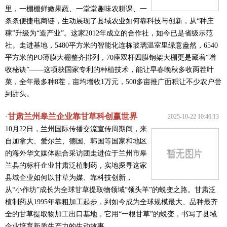
里，一棚棚鲜嫩果蔬、一堂堂趣味农耕课、一
条条便捷电商链，生动展现了县域农业如何靠科技与创新，从“种庄
稼”升级为“造产业”。这家2012年成立的合作社，如今已是省级示范
社。走进基地，5480平方米的智能化连栋玻璃温室里绿意盎然，6540
平方米的PO薄膜大棚整齐排列，70座双杆四膜钢架大棚更是藏着“增
收秘诀”——这项获国家专利的种植技术，能让早春晚秋多收两茬叶
菜，全年最多种8茬，亩均增收1万元，500多亩推广面积让不少农户尝
到甜头。
甘肃兰州皋兰企业靠甘草科创赢世界
·
2025-10-22 10:46:13
10月22日，兰州国际传播交流宣传周期间，来
自加拿大、爱尔兰、德国、韩国等国家和地区
的海外华文媒体融合采访团走进位于兰州市皋
兰县的标杆企业甘肃泛植制药，实地探寻这家
县域企业如何以甘草为媒、靠科技创新，
从“小作坊”成长为全球甘草提取物领域“领头羊”的蜕变之路。甘肃泛
植制药从1995年靠粗加工起步，到如今成为全球规模最大、品种最齐
全的甘草提取物加工出口基地，它用“一根甘草”的蜕变，书写了县域
企业培育新质生产力的生动故事。