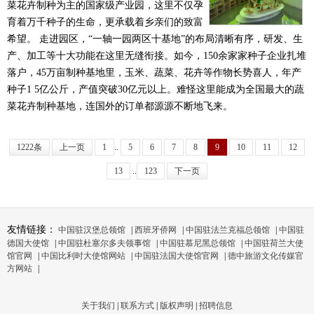
菜花卉制种为主的国家级产业园，这里不仅孕
育着万千种子的生命，更承载着乡亲们的致富
希望。 走进园区，“一轴一园两区十基地”的布局清晰有序，研发、生
产、加工等十大功能在这里无缝衔接。如今，150余家家种子企业扎堆
落户，45万亩制种基地里，玉米、蔬菜、花卉等作物长势喜人，年产
种子1 5亿公斤，产值突破30亿元以上。难怪这里能成为全国最大的蔬
菜花卉制种基地，连国外的订单都源源不断地飞来。
1222条
上一页
1
..
5
6
7
8
9
10
11
12
13
..
123
下一页
友情链接：
中国驻汉堡总领馆
|
西班牙侨网
|
中国驻法兰克福总领馆
|
中国驻
德国大使馆
|
中国驻杜塞尔多夫领事馆
|
中国驻慕尼黑总领馆
|
中国驻荷兰大使
馆官网
|
中国比利时大使馆网站
|
中国驻法国大使馆官网
|
德中旅游文化传媒官
方网站
|
关于我们
|
联系方式
|
版权声明
|
招聘信息