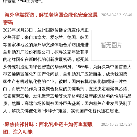
疗贡献了“中国方案”。
海外华媒探访，解锁老牌国企绿色安全发展
·
2025-10-23 21:38:40
密码
2025年10月23日，兰州国际传播交流宣传周正
火热开展，来自加拿大、爱尔兰、德国、韩国
等国家和地区的海外华文媒体融合采访团走进
兰州助剂厂股份有限公司，探寻这家年近花甲
的老牌国企在新时代的创新发展密码，感受其
从传统制造迈向绿色智造的华丽转身。1966年，为解决新中国首套大
型乙烯装置催化剂国产化问题，兰州助剂厂应运而生，成为我国第一
家生产有机过氧化物的企业。彼时，国内有机过氧化物领域一片空
白，而该产品作为引发聚合反应的关键助剂，直接决定着聚氯乙烯、
低密度聚乙烯、发泡聚苯乙烯等大宗材料以及新能源材料的性能与品
质。然而，高端市场长期被国外巨头垄断，国内相关产业发展受制于
人，解决关键催化剂“卡脖子”难题、实现国产化替代迫在眉睫。
聚焦传祁甘味：西北乳业链主如何重塑版
·
2025-10-23 12:42:27
图、注入动能