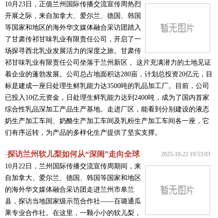
10月23日，正值兰州国际传播交流宣传周热烈
开展之际，来自加拿大、爱尔兰、德国、韩国
等国家和地区的海外华文媒体融合采访团踏入
了甘肃传祁甘味乳业有限责任公司，开启了一
场探寻西北乳业发展活力的深度之旅。甘肃传
祁甘味乳业有限责任公司坐落于兰州新区， 这片充满潜力的土地见证
着企业的蓬勃发展。公司总占地面积达280亩，计划总投资20亿元，目
标是建成一座日处理生鲜乳能力达3500吨的乳品加工厂。目前，公司
已投入10亿元资金，日处理生鲜乳能力达到2400吨，成为了国内首家
综合性乳品深加工产品生产基地。走进厂区，能看到分别建设的液态
奶生产加工车间、奶酪生产加工车间及乳粉生产加工车间各一座，它
们有序运转，为产品的多样化生产提供了坚实支撑。
探访兰州软儿梨如何从“深闺”走向全球
·
2025-10-22 19:53:03
10月22日，兰州国际传播交流宣传周期间，来
自加拿大、爱尔兰、德国、韩国等国家和地区
的海外华文媒体融合采访团走进兰州市皋兰
县，探访当地国家级示范合作社——百璐通瓜
果专业合作社。在这里，一颗小小的软儿梨，