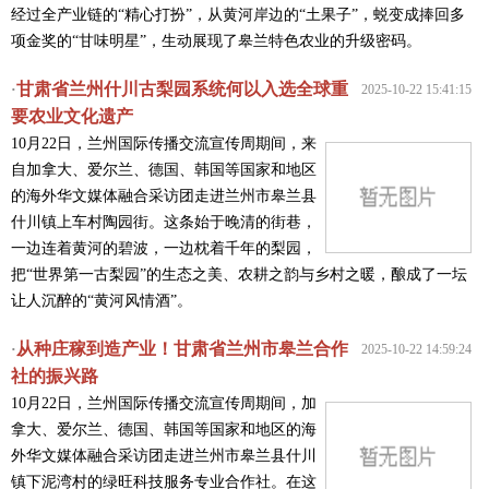
经过全产业链的“精心打扮”，从黄河岸边的“土果子”，蜕变成捧回多
项金奖的“甘味明星”，生动展现了皋兰特色农业的升级密码。
甘肃省兰州什川古梨园系统何以入选全球重
·
2025-10-22 15:41:15
要农业文化遗产
10月22日，兰州国际传播交流宣传周期间，来
自加拿大、爱尔兰、德国、韩国等国家和地区
的海外华文媒体融合采访团走进兰州市皋兰县
什川镇上车村陶园街。这条始于晚清的街巷，
一边连着黄河的碧波，一边枕着千年的梨园，
把“世界第一古梨园”的生态之美、农耕之韵与乡村之暖，酿成了一坛
让人沉醉的“黄河风情酒”。
从种庄稼到造产业！甘肃省兰州市皋兰合作
·
2025-10-22 14:59:24
社的振兴路
10月22日，兰州国际传播交流宣传周期间，加
拿大、爱尔兰、德国、韩国等国家和地区的海
外华文媒体融合采访团走进兰州市皋兰县什川
镇下泥湾村的绿旺科技服务专业合作社。在这