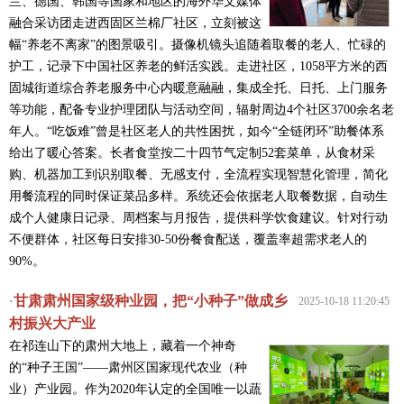
兰、德国、韩国等国家和地区的海外华文媒体
融合采访团走进西固区兰棉厂社区，立刻被这
幅“养老不离家”的图景吸引。摄像机镜头追随着取餐的老人、忙碌的
护工，记录下中国社区养老的鲜活实践。走进社区，1058平方米的西
固城街道综合养老服务中心内暖意融融，集成全托、日托、上门服务
等功能，配备专业护理团队与活动空间，辐射周边4个社区3700余名老
年人。“吃饭难”曾是社区老人的共性困扰，如今“全链闭环”助餐体系
给出了暖心答案。长者食堂按二十四节气定制52套菜单，从食材采
购、机器加工到识别取餐、无感支付，全流程实现智慧化管理，简化
用餐流程的同时保证菜品多样。系统还会依据老人取餐数据，自动生
成个人健康日记录、周档案与月报告，提供科学饮食建议。针对行动
不便群体，社区每日安排30-50份餐食配送，覆盖率超需求老人的
90%。
甘肃肃州国家级种业园，把“小种子”做成乡
·
2025-10-18 11:20:45
村振兴大产业
在祁连山下的肃州大地上，藏着一个神奇
的“种子王国”——肃州区国家现代农业（种
业）产业园。作为2020年认定的全国唯一以蔬