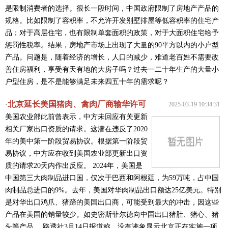
是限制消费者的选择。很长一段时间，中国政府限制了房地产产品的
规格。比如限制了容积率，不允许开发别墅排屋等低容积率的住宅产
品；对于高层住宅，也有限制单套面积的政策，对于大面积住宅给予
惩罚性税率。结果，房地产市场上出现了大量的90平方以内的小户型
产品。问题是，随着经济的增长，人口的减少，难道老百姓不需要改
善住房福利，享受有天有地的大房子吗？过去一二十年生产的大量小
户型住房，是不是能够满足未来四五十年的需求呢？
北京延长美国猪肉、禽肉厂商输华许可
·
2025-03-19 10:34:31
美国农业部此前曾表示，中方未回应有关更新
相关厂家出口资质的请求。这潜在违反了2020
年的美中第一阶段贸易协议。根据第一阶段贸
易协议，中方应在收到美国农业部更新出口资
质的请求20天内作出反应。 2024年，美国是
中国第三大肉制品进口国，仅次于巴西和阿根廷，为59万吨，占中国
肉制品总进口的9%。去年，美国对华肉制品出口额达25亿美元。特别
是对华出口鸡爪、猪蹄的美国出口商，可能受到最大的冲击，因这些
产品在美国的销量较少。如史密斯菲尔德向中国出口猪肚、猪心、猪
头等产品。 路透社3月14日报道称，没有迹象显示北京正在实施一项