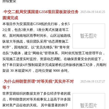
持续繁荣
中交二航局安溪国道G358项目梁板架设任务
·
2025-04-19 14:41:25
圆满完成
本项目作为安溪国道G358线的先行标，全长5
2公里，包含2座大桥、1座分离式长隧道等工
程。面对闽南地区雨季时间长、山区运输路线
纵坡大等挑战，项目团队采用“动态调整施工
时序”，因地制宜。以“党员先锋队”和“青年突
击队”为载体，建立“网格化”管理体系。同时依托智慧工地管理平台，
实现施工进度实时监控、资源动态调配。在确保质量安全的前提下，
创下单日架设4片预制箱梁并完成架桥机过跨纵移的施工纪录，共顺利
架设 30 米箱梁96片，总吨位突破 9000 余吨。
为什么特朗普所谓“对等关税”其实并不对
·
2025-04-19 13:27:27
等？
世界贸易组织的数据支持了多位经济学者的观
点，即特朗普的对等关税事实上远高于许多国
家对美产品征收的关税。 其中最显著的例子