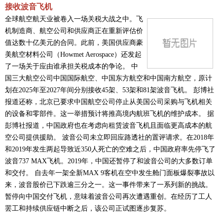
接收波音飞机
全球航空航天业被卷入一场关税大战之中。飞
机制造商、航空公司和供应商正在重新评估价
值达数十亿美元的合同。此前，美国供应商豪
美航空材料公司（Howmet Aerospace）还发起
了一场关于应由谁承担关税成本的争论。 中
国三大航空公司中国国际航空、中国东方航空和中国南方航空，原计
划在2025年至2027年间分别接收45架、53架和81架波音飞机。 彭博社
报道还称，北京已要求中国航空公司停止从美国公司采购与飞机相关
的设备和零部件。这一举措预计将推高境内航班飞机的维护成本。 据
彭博社报道，中国政府也在考虑向租赁波音飞机且面临更高成本的航
空公司提供援助。 波音公司未立即回应路透社的置评请求。在2018年
和2019年发生两起导致近350人死亡的空难之后，中国政府率先停飞了
波音737 MAX飞机。2019年，中国还暂停了和波音公司的大多数订单
和交付。 自去年一架全新MAX 9客机在空中发生舱门面板爆裂事故以
来，波音股价已下跌逾三分之一。这一事件带来了一系列新的挑战。
暂停向中国交付飞机，意味着波音公司再次遭遇重创。在经历了工人
罢工和持续供应链中断之后，该公司正试图逐步复苏。