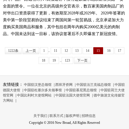
全面的禁令。一位在北京的高级外交官表示，数百家美国肉制品厂的
对华出口资质获得了更新，有效期至2028年或2029年。 2020年签署的
美中第一阶段贸易协议结束了两国间第一轮贸易战，北京承诺加大力
度购买美国商品和服务，其中包括在两年内购买2000亿美元的肉制
品。中国未达到这一目标，该协议签署后不久即爆发了新冠疫情。
1222条
上一页
1
..
11
12
13
14
15
16
17
18
19
..
123
下一页
友情链接：
中国驻汉堡总领馆
|
西班牙侨网
|
中国驻法兰克福总领馆
|
中国驻
德国大使馆
|
中国驻杜塞尔多夫领事馆
|
中国驻慕尼黑总领馆
|
中国驻荷兰大使
馆官网
|
中国比利时大使馆网站
|
中国驻法国大使馆官网
|
德中旅游文化传媒官
方网站
|
关于我们
|
联系方式
|
版权声明
|
招聘信息
Copyright © 2016 New Broad, All Rights Reserved