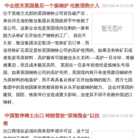
中企想关英国最后一个炼钢炉 伦敦强势介入
·
2025-04-16 11:15:59
位于英格兰北部的英国钢铁公司宣告破产后，
来自河北省的敬业集团从英国政府手中收购了
该公司。这家企业也是英国境内仅剩的一家有
能力从铁矿石开始生产钢铁的工厂。 就在不
久前，敬业集团决定取消一笔铁矿石订单，而
这些铁矿石原定是给英国钢铁公司的高炉使用的。如果没有铁矿石或
者焦炭等原材料，高炉极有可能被迫永久关闭----高炉一旦冷却，将极
难重启，而且成本极其高昂。 英国在一百多年前曾经是炼钢头号强
国。如果英国钢铁公司的高炉关闭，英国境内将只有使用废旧钢材作
为原材料的电弧炉，而不再具备从铁矿石开始炼钢的能力。西方七国
集团中的其他国家依然都保留有从头开始炼钢的能力。 这会对英国的
建筑、国防、铁路等行业造成重大影响，迫使其不得不依赖外国进口
钢材。
中国暂停稀土出口 特朗普欲“深海囤金”以抗
·
2025-04-16 11:01:02
衡
出口商现在必须向商务部申请许可证，这个过