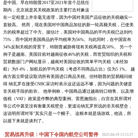
是中国。早在特朗普2017至2021年首个总统任
期内，北京就是其关税政策的主要打击对象这
在一定程度上并非毫无道理，因为中国对美国产品征收的关税确实一
直较高。 然而，现在美国对中国商品加征的新一轮高额关税，已使美
方的税率超过了中方。据估计，美国对中国商品的平均关税已达到约
75%，而中国对美国商品的平均税率为56%。与此同时，在中国宣布
34%反制关税的背景下，特朗普威胁将现有关税再提高50%。 另一个
例子是越南。美国目前对越南征收46%的关税，而世贸组织的关税和
贸易数据门户网站显示，越南对美国征收的简单平均关税（未经加
权）为9 4%，加权后的平均关税（考虑不同商品占比）仅为5 1%。 越
南方面立即提议取消所有美国进口商品关税。但特朗普的贸易顾问彼
得 纳瓦罗在接受CNBC采访时表示这还远远不够，因为问题的关键是
非关税手段的欺诈。 他举例称，中国商品通过越南转口销售、以及增
值税（VAT）政策是作弊的典型案例。雷恩施指出，白宫在其所谓对
等公式中甚至没有衡量关税壁垒，更遑论纳瓦罗所说的非关税壁垒，
这说明所谓对等”其实只是一个幌子。 这根本就是场游戏，他说，所
以接下来就是谈判了。
贸易战再升级：中国下令国内航空公司暂停
·
2025-04-19 13:13:27