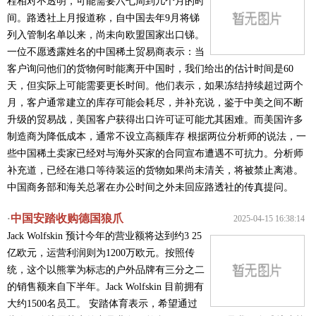
程相对不透明，可能需要六七周到几个月的时
间。路透社上月报道称，自中国去年9月将锑
列入管制名单以来，尚未向欧盟国家出口锑。
一位不愿透露姓名的中国稀土贸易商表示：当
客户询问他们的货物何时能离开中国时，我们给出的估计时间是60
天，但实际上可能需要更长时间。他们表示，如果冻结持续超过两个
月，客户通常建立的库存可能会耗尽，并补充说，鉴于中美之间不断
升级的贸易战，美国客户获得出口许可证可能尤其困难。而美国许多
制造商为降低成本，通常不设立高额库存 根据两位分析师的说法，一
些中国稀土卖家已经对与海外买家的合同宣布遭遇不可抗力。分析师
补充道，已经在港口等待装运的货物如果尚未清关，将被禁止离港。
中国商务部和海关总署在办公时间之外未回应路透社的传真提问。
中国安踏收购德国狼爪
·
2025-04-15 16:38:14
Jack Wolfskin 预计今年的营业额将达到约3 25
亿欧元，运营利润则为1200万欧元。按照传
统，这个以熊掌为标志的户外品牌有三分之二
的销售额来自下半年。Jack Wolfskin 目前拥有
大约1500名员工。 安踏体育表示，希望通过