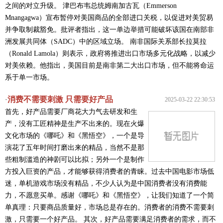
之间的对立升级。 津巴布韦总统姆南加古瓦（Emmerson
Mnangagwa）宣布暂停对美国商品的全部进口关税，以促进对美贸易
并争取制裁豁免。批评者指出，这一单边举措可能破坏该国在南部非
洲发展共同体（SADC）中的区域立场。 南非国际关系部长拉莫拉
（Ronald Lamola）则表示，政府将推进出口市场多元化战略，以减少
对美依赖。他指出，美国目前是南非第二大出口市场，但不能将命运
系于单一市场。
消费不需要刺激 只需要好产品
·
2025-03-22 22:30:53
首先，好产品需要厂商花大力气去研发和生
产，没有工匠精神是生产不出来的。现在火爆
文化市场的《哪吒》和《黑悟空》，一个是导
演花了五年时间打磨出来的精品，当然不是那
些粗制滥造的神剧可以比拟；另外一个是制作
方投入巨资的产品，才能够获得消费者的青睐。过去中国电影市场低
迷，单机游戏市场没有精品，不少人认为是中国消费者没有消费能
力，不愿意买单。感谢《哪吒》和《黑悟空》，让我们知道了一个简
单真理：只要商品质量好，市场总是存在的。消费者的消费不需要刺
激，只需要一个好产品。 其次，好产品需要满足消费者的需求，而不