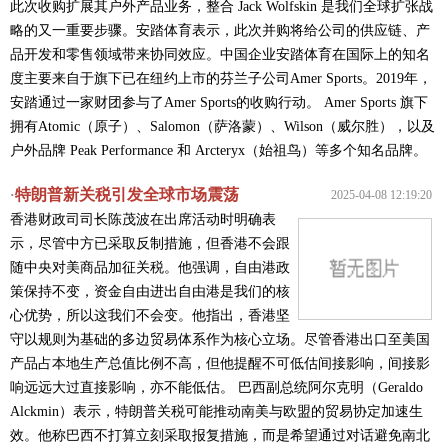
此次收购扩展其户外产品业务，整合 Jack Wolfskin 是我们全球扩张战
略的又一重要步骤。安踏体育表示，此次并购将给公司的供应链、产
品开发和零售领域带来协同效应。中国企业安踏体育在国际上的知名
度主要来自于旗下已在纽约上市的芬兰子公司Amer Sports。2019年，
安踏通过一家财团参与了Amer Sports的收购行动。 Amer Sports 旗下
拥有Atomic（原子）、Salomon（萨洛蒙）、Wilson（威尔胜），以及
户外品牌 Peak Performance 和 Arcteryx（始祖鸟）等多个知名品牌。
特朗普新关税引发全球市场震荡
·
2025-04-08 12:19:20
香港财政司司长陈茂波在出席活动时明确表
示，尽管中方已采取反制措施，但香港不会跟
随中央对美商品加征关税。他强调，自由港政
策保持不变，资金自由进出自由港是我们的核
心优势，所以这我们不会变。他指出，香港坚
守以规则为基础的多边贸易体系作为核心立场。尽管香港出口至美国
产品占本地生产总值比例不高，但他提醒不可低估间接影响，间接影
响远远大过直接影响，亦不能低估。 巴西副总统阿尔克明（Geraldo
Alckmin）表示，特朗普关税可能推动南美与欧盟的贸易协定加速生
效。他称巴西不打算立刻采取报复措施，而是希望通过对话避免南北